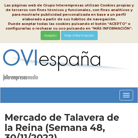
Las páginas web de Grupo Interempresas utilizan Cookies propias y
de terceros con fines técnicos y funcionales, con fines analíticos y
para mostrarle publicidad personalizada en base a un perfil
elaborado a partir de sus hábitos de navegación.
Puede aceptar todas las cookies pulsando el botón “ACEPTO” o
configurarlas o rechazar su uso pulsando en “MÁS INFORMACIÓN”.
Acepto
Más información
Conm
nave
Mercado de Talavera de
la Reina (Semana 48,
30/11/2022)