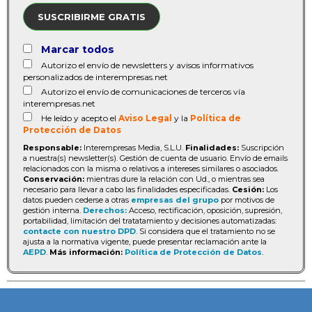
SUSCRIBIRME GRATIS
Marcar todos
Autorizo el envío de newsletters y avisos informativos
personalizados de interempresas.net
Autorizo el envío de comunicaciones de terceros vía
interempresas.net
He leído y acepto el
Aviso Legal
y la
Política de
Protección de Datos
Responsable:
Interempresas Media, S.L.U.
Finalidades:
Suscripción
a nuestra(s) newsletter(s). Gestión de cuenta de usuario. Envío de emails
relacionados con la misma o relativos a intereses similares o asociados.
Conservación:
mientras dure la relación con Ud., o mientras sea
necesario para llevar a cabo las finalidades especificadas.
Cesión:
Los
datos pueden cederse a otras
empresas del grupo
por motivos de
gestión interna.
Derechos:
Acceso, rectificación, oposición, supresión,
portabilidad, limitación del tratatamiento y decisiones automatizadas:
contacte con nuestro DPD
. Si considera que el tratamiento no se
ajusta a la normativa vigente, puede presentar reclamación ante la
AEPD
.
Más información:
Política de Protección de Datos
.