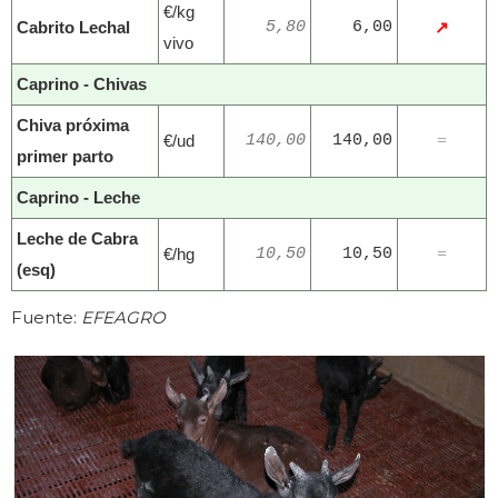
€/kg
Cabrito Lechal
5,80
6,00
↗
vivo
Caprino - Chivas
Chiva próxima
€/ud
140,00
140,00
=
primer parto
Caprino - Leche
Leche de Cabra
€/hg
10,50
10,50
=
(esq)
Fuente:
EFEAGRO