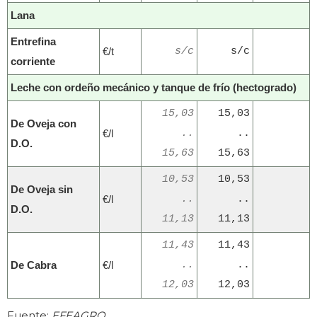
Lana
Entrefina
€/t
s/c
s/c
corriente
Leche con ordeño mecánico y tanque de frío (hectogrado)
15,03
15,03
De Oveja con
€/l
..
..
D.O.
15,63
15,63
10,53
10,53
De Oveja sin
€/l
..
..
D.O.
11,13
11,13
11,43
11,43
De Cabra
€/l
..
..
12,03
12,03
Fuente:
EFEAGRO