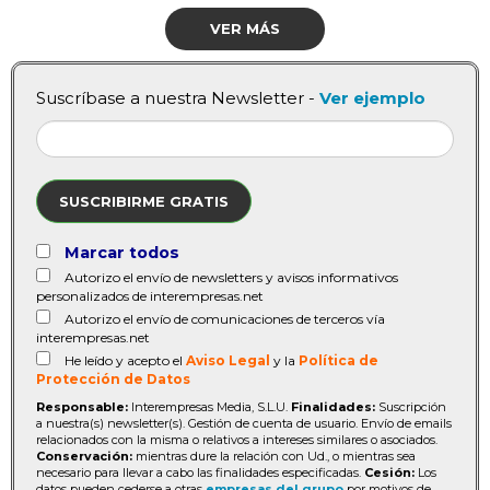
VER MÁS
Suscríbase a nuestra Newsletter -
Ver ejemplo
SUSCRIBIRME GRATIS
Marcar todos
Autorizo el envío de newsletters y avisos informativos
personalizados de interempresas.net
Autorizo el envío de comunicaciones de terceros vía
interempresas.net
He leído y acepto el
Aviso Legal
y la
Política de
Protección de Datos
Responsable:
Interempresas Media, S.L.U.
Finalidades:
Suscripción
a nuestra(s) newsletter(s). Gestión de cuenta de usuario. Envío de emails
relacionados con la misma o relativos a intereses similares o asociados.
Conservación:
mientras dure la relación con Ud., o mientras sea
necesario para llevar a cabo las finalidades especificadas.
Cesión:
Los
datos pueden cederse a otras
empresas del grupo
por motivos de