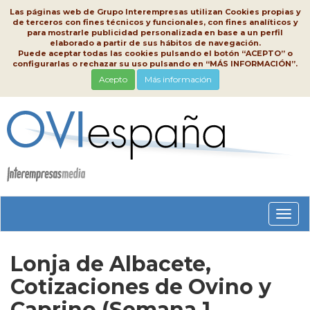
Las páginas web de Grupo Interempresas utilizan Cookies propias y
de terceros con fines técnicos y funcionales, con fines analíticos y
para mostrarle publicidad personalizada en base a un perfil
elaborado a partir de sus hábitos de navegación.
Puede aceptar todas las cookies pulsando el botón “ACEPTO” o
configurarlas o rechazar su uso pulsando en “MÁS INFORMACIÓN”.
Acepto
Más información
Conm
nave
Lonja de Albacete,
Cotizaciones de Ovino y
Caprino (Semana 1,