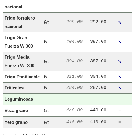
nacional
Trigo forrajero
€/t
299,00
292,00
↘
nacional
Trigo Gran
€/t
404,00
397,00
↘
Fuerza W 300
Trigo Media
€/t
394,00
387,00
↘
Fuerza W -300
Trigo Panificable
€/t
311,00
304,00
↘
Triticales
€/t
294,00
287,00
↘
Leguminosas
Veza grano
€/t
440,00
440,00
=
Yero grano
€/t
410,00
410,00
=