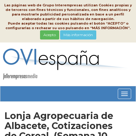
Las páginas web de Grupo Interempresas utilizan Cookies propias y
de terceros con fines técnicos y funcionales, con fines analíticos y
para mostrarle publicidad personalizada en base a un perfil
elaborado a partir de sus hábitos de navegación.
Puede aceptar todas las cookies pulsando el botón “ACEPTO” o
configurarlas o rechazar su uso pulsando en “MÁS INFORMACIÓN”.
Acepto
Más información
Conm
nave
Lonja Agropecuaria de
Albacete, Cotizaciones
de Cereal, (Semana 10,