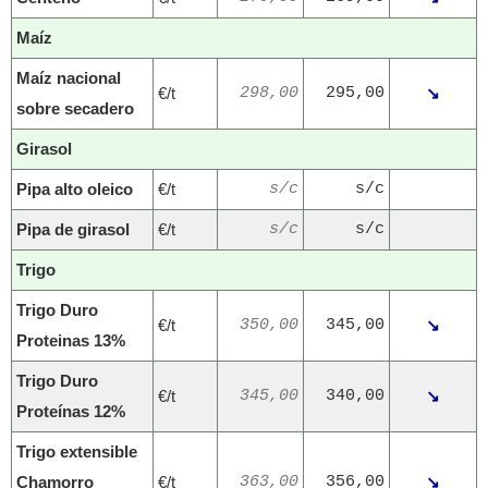
Maíz
Maíz nacional
€/t
298,00
295,00
↘
sobre secadero
Girasol
Pipa alto oleico
€/t
s/c
s/c
Pipa de girasol
€/t
s/c
s/c
Trigo
Trigo Duro
€/t
350,00
345,00
↘
Proteinas 13%
Trigo Duro
€/t
345,00
340,00
↘
Proteínas 12%
Trigo extensible
Chamorro
€/t
363,00
356,00
↘