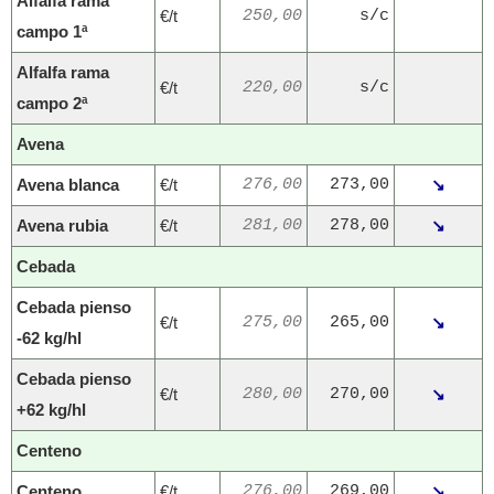
Alfalfa rama
€/t
250,00
s/c
campo 1ª
Alfalfa rama
€/t
220,00
s/c
campo 2ª
Avena
Avena blanca
€/t
276,00
273,00
↘
Avena rubia
€/t
281,00
278,00
↘
Cebada
Cebada pienso
€/t
275,00
265,00
↘
-62 kg/hl
Cebada pienso
€/t
280,00
270,00
↘
+62 kg/hl
Centeno
Centeno
€/t
276,00
269,00
↘