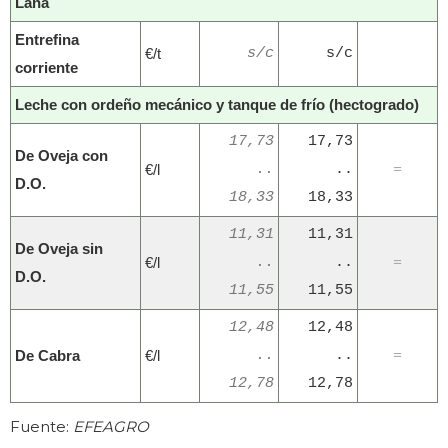
Lana
Entrefina
€/t
s/c
s/c
corriente
Leche con ordeño mecánico y tanque de frío (hectogrado)
17,73
17,73
De Oveja con
€/l
..
..
=
D.O.
18,33
18,33
11,31
11,31
De Oveja sin
€/l
..
..
=
D.O.
11,55
11,55
12,48
12,48
De Cabra
€/l
..
..
=
12,78
12,78
Fuente:
EFEAGRO