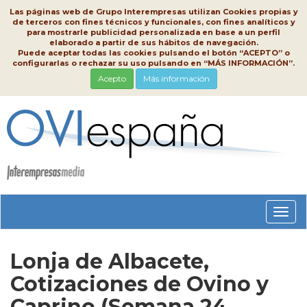
Las páginas web de Grupo Interempresas utilizan Cookies propias y
de terceros con fines técnicos y funcionales, con fines analíticos y
para mostrarle publicidad personalizada en base a un perfil
elaborado a partir de sus hábitos de navegación.
Puede aceptar todas las cookies pulsando el botón “ACEPTO” o
configurarlas o rechazar su uso pulsando en “MÁS INFORMACIÓN”.
Acepto
Más información
Conm
nave
Lonja de Albacete,
Cotizaciones de Ovino y
Caprino (Semana 24,