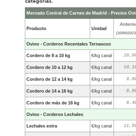
categorías.
Mercado Central de Carnes de Madrid - Precios Ovi
Anterio
Producto
Unidad
(30/06/2023
Ovino - Corderos Recentales Ternascos
Cordero de 8 a 10 kg
€/kg canal
10,6
Cordero de 10 a 12 kg
€/kg canal
10,1
Cordero de 12 a 14 kg
€/kg canal
9,6
Cordero de 14 a 16 kg
€/kg canal
8,8
Cordero de más de 16 kg
€/kg canal
8,4
Ovino - Corderos Lechales
Lechales extra
€/kg canal
11,5