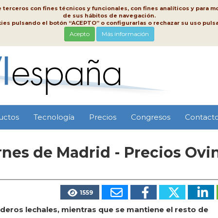
erceros con fines técnicos y funcionales, con fines analíticos y para mo
de sus hábitos de navegación.
kies pulsando el botón “ACEPTO” o configurarlas o rechazar su uso pu
Acepto
Más información
uctos
Tecnología
Precios
Congresos
Contact
nes de Madrid - Precios Ovi
1559
deros lechales, mientras que se mantiene el resto de