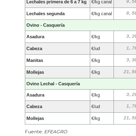
Lechales primera de 6 a 7 kg
€/kg canal
9,5
Lechales segunda
€/kg canal
8,5
Ovino - Casquería
Asadura
€/kg
3,2
Cabeza
€/ud
1,7
Manitas
€/kg
3,3
Mollejas
€/kg
21,5
Ovino Lechal - Casquería
Asadura
€/kg
3,2
Cabeza
€/ud
1,7
Mollejas
€/kg
21,5
Fuente:
EFEAGRO