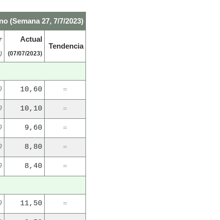
no (Semana 27, 7/7/2023)
r
Actual
Tendencia
)
(07/07/2023)
0
10,60
=
0
10,10
=
0
9,60
=
0
8,80
=
0
8,40
=
0
11,50
=