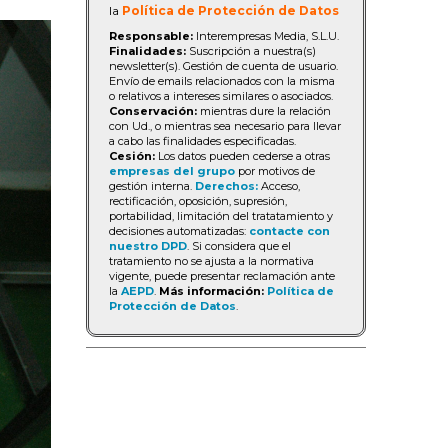
la
Política de Protección de Datos
Responsable:
Interempresas Media, S.L.U.
Finalidades:
Suscripción a nuestra(s)
newsletter(s). Gestión de cuenta de usuario.
Envío de emails relacionados con la misma
o relativos a intereses similares o asociados.
Conservación:
mientras dure la relación
con Ud., o mientras sea necesario para llevar
a cabo las finalidades especificadas.
Cesión:
Los datos pueden cederse a otras
empresas del grupo
por motivos de
gestión interna.
Derechos:
Acceso,
rectificación, oposición, supresión,
portabilidad, limitación del tratatamiento y
decisiones automatizadas:
contacte con
nuestro DPD
. Si considera que el
tratamiento no se ajusta a la normativa
vigente, puede presentar reclamación ante
la
AEPD
.
Más información:
Política de
Protección de Datos
.