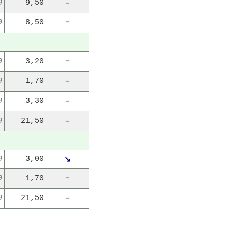
0
9,50
=
0
8,50
=
0
3,20
=
0
1,70
=
0
3,30
=
0
21,50
=
0
3,00
↘
0
1,70
=
0
21,50
=