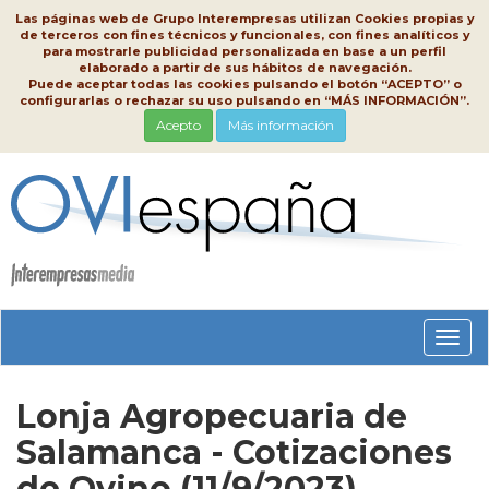
Las páginas web de Grupo Interempresas utilizan Cookies propias y
de terceros con fines técnicos y funcionales, con fines analíticos y
para mostrarle publicidad personalizada en base a un perfil
elaborado a partir de sus hábitos de navegación.
Puede aceptar todas las cookies pulsando el botón “ACEPTO” o
configurarlas o rechazar su uso pulsando en “MÁS INFORMACIÓN”.
Acepto
Más información
Conm
nave
Lonja Agropecuaria de
Salamanca - Cotizaciones
de Ovino (11/9/2023)