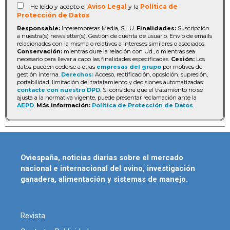
He leído y acepto el
Aviso Legal
y la
Política de
Protección de Datos
Responsable:
Interempresas Media, S.L.U.
Finalidades:
Suscripción
a nuestra(s) newsletter(s). Gestión de cuenta de usuario. Envío de emails
relacionados con la misma o relativos a intereses similares o asociados.
Conservación:
mientras dure la relación con Ud., o mientras sea
necesario para llevar a cabo las finalidades especificadas.
Cesión:
Los
datos pueden cederse a otras
empresas del grupo
por motivos de
gestión interna.
Derechos:
Acceso, rectificación, oposición, supresión,
portabilidad, limitación del tratatamiento y decisiones automatizadas:
contacte con nuestro DPD
. Si considera que el tratamiento no se
ajusta a la normativa vigente, puede presentar reclamación ante la
AEPD
.
Más información:
Política de Protección de Datos
.
Oviespaña, noticias diarias sobre el mercado
nacional e internacional del ovino, investigación
ganadera, alimentación y sistemas de manejo.
Revista