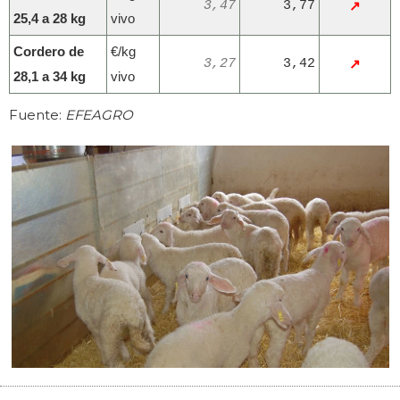
3,47
3,77
↗
25,4 a 28 kg
vivo
Cordero de
€/kg
3,27
3,42
↗
28,1 a 34 kg
vivo
Fuente:
EFEAGRO