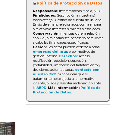
la
Política de Protección de Datos
Responsable:
Interempresas Media, S.L.U.
Finalidades:
Suscripción a nuestra(s)
newsletter(s). Gestión de cuenta de usuario.
Envío de emails relacionados con la misma
o relativos a intereses similares o asociados.
Conservación:
mientras dure la relación
con Ud., o mientras sea necesario para llevar
a cabo las finalidades especificadas.
Cesión:
Los datos pueden cederse a otras
empresas del grupo
por motivos de
gestión interna.
Derechos:
Acceso,
rectificación, oposición, supresión,
portabilidad, limitación del tratatamiento y
decisiones automatizadas:
contacte con
nuestro DPD
. Si considera que el
tratamiento no se ajusta a la normativa
vigente, puede presentar reclamación ante
la
AEPD
.
Más información:
Política de
Protección de Datos
.