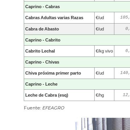
Caprino - Cabras
Cabras Adultas varias Razas
€/ud
105
Cabra de Abasto
€/ud
0
Caprino - Cabrito
Cabrito Lechal
€/kg vivo
6
Caprino - Chivas
Chiva próxima primer parto
€/ud
140
Caprino - Leche
Leche de Cabra (esq)
€/hg
12
Fuente:
EFEAGRO