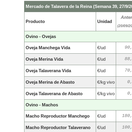
Mercado de Talavera de la Reina (Semana 39, 27/9/2
Anter
Producto
Unidad
(20/09/2
Ovino - Ovejas
Oveja Manchega Vida
€/ud
90
Oveja Merina Vida
€/ud
88
Oveja Talaverana Vida
€/ud
70
Oveja Merina de Abasto
€/kg vivo
0
Oveja Talaverana de Abasto
€/kg vivo
0
Ovino - Machos
Macho Reproductor Manchego
€/ud
180
Macho Reproductor Talaverano
€/ud
100