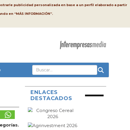
strarle publicidad personalizada en base a un perfil elaborado a partir
lsando en “MÁS INFORMACIÓN”.
o
ENLACES
DESTACADOS
egorías.