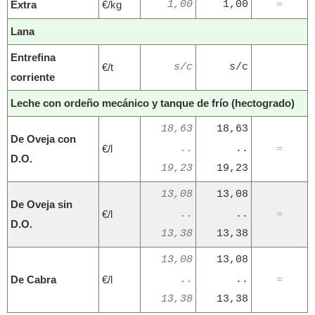
Extra
€/kg
1,00
1,00
=
Lana
Entrefina
€/t
s/c
s/c
corriente
Leche con ordeño mecánico y tanque de frío (hectogrado)
18,63
18,63
De Oveja con
€/l
..
..
=
D.O.
19,23
19,23
13,08
13,08
De Oveja sin
€/l
..
..
=
D.O.
13,38
13,38
13,08
13,08
De Cabra
€/l
..
..
=
13,38
13,38