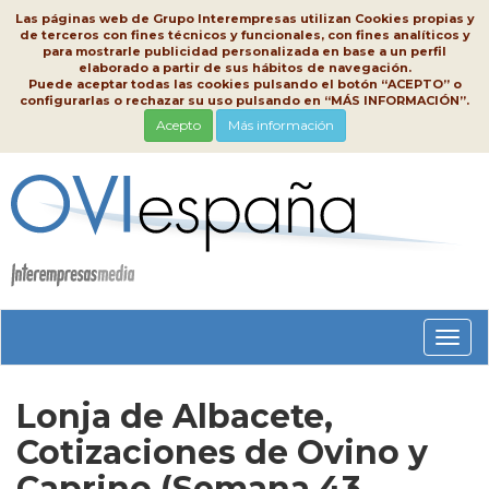
Las páginas web de Grupo Interempresas utilizan Cookies propias y
de terceros con fines técnicos y funcionales, con fines analíticos y
para mostrarle publicidad personalizada en base a un perfil
elaborado a partir de sus hábitos de navegación.
Puede aceptar todas las cookies pulsando el botón “ACEPTO” o
configurarlas o rechazar su uso pulsando en “MÁS INFORMACIÓN”.
Acepto
Más información
Conm
nave
Lonja de Albacete,
Cotizaciones de Ovino y
Caprino (Semana 43,