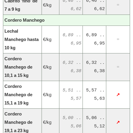
Cabrito ‘fino’ de
6,46 ..
6,46 ..
€/kg
=
7 a 9 kg
6,62
6,62
Cordero Manchego
Lechal
6,89 ..
6,89 ..
Manchego hasta
€/kg
=
6,95
6,95
10 kg
Cordero
6,32 ..
6,32 ..
Manchego de
€/kg
=
6,38
6,38
10,1 a 15 kg
Cordero
5,51 ..
5,57 ..
Manchego de
€/kg
↗
5,57
5,63
15,1 a 19 kg
Cordero
5,00 ..
5,06 ..
Manchego de
€/kg
↗
5,06
5,12
19,1 a 23 kg