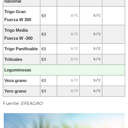
nacional
Trigo Gran
€/t
s/c
s/c
Fuerza W 300
Trigo Media
€/t
s/c
s/c
Fuerza W -300
Trigo Panificable
€/t
s/c
s/c
Triticales
€/t
s/c
s/c
Leguminosas
Veza grano
€/t
s/c
s/c
Yero grano
€/t
s/c
s/c
Fuente:
EFEAGRO