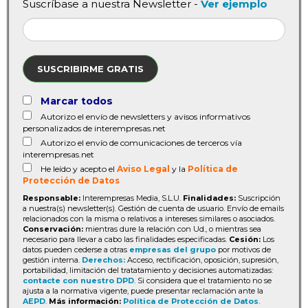
Suscríbase a nuestra Newsletter -
Ver ejemplo
SUSCRIBIRME GRATIS
Marcar todos
Autorizo el envío de newsletters y avisos informativos
personalizados de interempresas.net
Autorizo el envío de comunicaciones de terceros vía
interempresas.net
He leído y acepto el
Aviso Legal
y la
Política de
Protección de Datos
Responsable:
Interempresas Media, S.L.U.
Finalidades:
Suscripción
a nuestra(s) newsletter(s). Gestión de cuenta de usuario. Envío de emails
relacionados con la misma o relativos a intereses similares o asociados.
Conservación:
mientras dure la relación con Ud., o mientras sea
necesario para llevar a cabo las finalidades especificadas.
Cesión:
Los
datos pueden cederse a otras
empresas del grupo
por motivos de
gestión interna.
Derechos:
Acceso, rectificación, oposición, supresión,
portabilidad, limitación del tratatamiento y decisiones automatizadas:
contacte con nuestro DPD
. Si considera que el tratamiento no se
ajusta a la normativa vigente, puede presentar reclamación ante la
AEPD
.
Más información:
Política de Protección de Datos
.