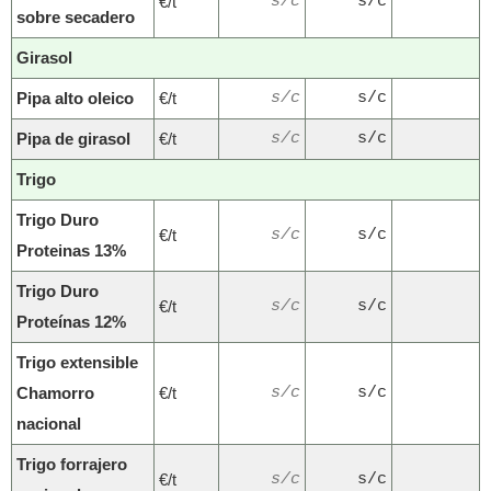
€/t
s/c
s/c
sobre secadero
Girasol
Pipa alto oleico
€/t
s/c
s/c
Pipa de girasol
€/t
s/c
s/c
Trigo
Trigo Duro
€/t
s/c
s/c
Proteinas 13%
Trigo Duro
€/t
s/c
s/c
Proteínas 12%
Trigo extensible
Chamorro
€/t
s/c
s/c
nacional
Trigo forrajero
€/t
s/c
s/c