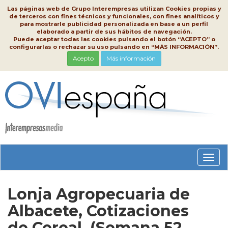
Las páginas web de Grupo Interempresas utilizan Cookies propias y
de terceros con fines técnicos y funcionales, con fines analíticos y
para mostrarle publicidad personalizada en base a un perfil
elaborado a partir de sus hábitos de navegación.
Puede aceptar todas las cookies pulsando el botón “ACEPTO” o
configurarlas o rechazar su uso pulsando en “MÁS INFORMACIÓN”.
Acepto
Más información
Conm
nave
Lonja Agropecuaria de
Albacete, Cotizaciones
de Cereal, (Semana 52,