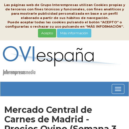
Las páginas web de Grupo Interempresas utilizan Cookies propias y
de terceros con fines técnicos y funcionales, con fines analíticos y
para mostrarle publicidad personalizada en base a un perfil
elaborado a partir de sus hábitos de navegación.
Puede aceptar todas las cookies pulsando el botón “ACEPTO” o
configurarlas o rechazar su uso pulsando en “MÁS INFORMACIÓN”.
Acepto
Más información
Conm
nave
Mercado Central de
Carnes de Madrid -
Precios Ovino (Semana 3,