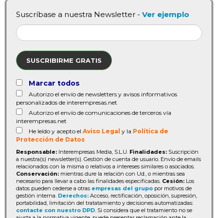
Suscríbase a nuestra Newsletter -
Ver ejemplo
SUSCRIBIRME GRATIS
Marcar todos
Autorizo el envío de newsletters y avisos informativos
personalizados de interempresas.net
Autorizo el envío de comunicaciones de terceros vía
interempresas.net
He leído y acepto el
Aviso Legal
y la
Política de
Protección de Datos
Responsable:
Interempresas Media, S.L.U.
Finalidades:
Suscripción
a nuestra(s) newsletter(s). Gestión de cuenta de usuario. Envío de emails
relacionados con la misma o relativos a intereses similares o asociados.
Conservación:
mientras dure la relación con Ud., o mientras sea
necesario para llevar a cabo las finalidades especificadas.
Cesión:
Los
datos pueden cederse a otras
empresas del grupo
por motivos de
gestión interna.
Derechos:
Acceso, rectificación, oposición, supresión,
portabilidad, limitación del tratatamiento y decisiones automatizadas:
contacte con nuestro DPD
. Si considera que el tratamiento no se
ajusta a la normativa vigente, puede presentar reclamación ante la