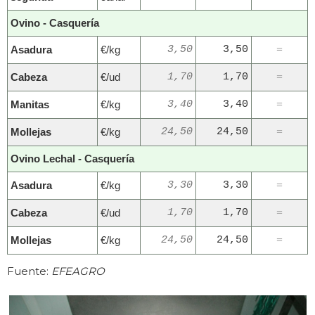
Ovino - Casquería
Asadura
€/kg
3,50
3,50
=
Cabeza
€/ud
1,70
1,70
=
Manitas
€/kg
3,40
3,40
=
Mollejas
€/kg
24,50
24,50
=
Ovino Lechal - Casquería
Asadura
€/kg
3,30
3,30
=
Cabeza
€/ud
1,70
1,70
=
Mollejas
€/kg
24,50
24,50
=
Fuente:
EFEAGRO