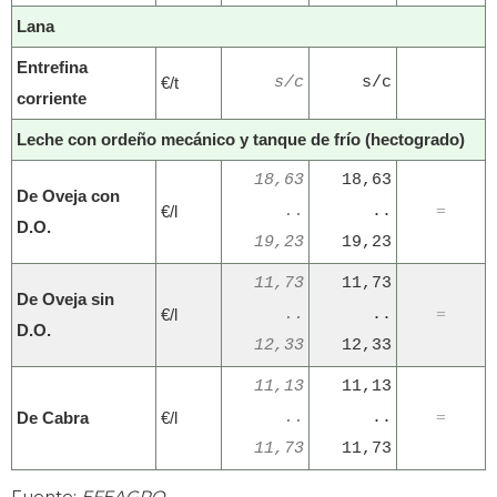
Lana
Entrefina
€/t
s/c
s/c
corriente
Leche con ordeño mecánico y tanque de frío (hectogrado)
18,63
18,63
De Oveja con
€/l
..
..
=
D.O.
19,23
19,23
11,73
11,73
De Oveja sin
€/l
..
..
=
D.O.
12,33
12,33
11,13
11,13
De Cabra
€/l
..
..
=
11,73
11,73
Fuente:
EFEAGRO