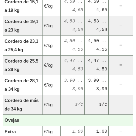
Cordero de 15,1
4,59 ..
4,59 ..
€/kg
=
a 19 kg
4,65
4,65
Cordero de 19,1
4,53 ..
4,53 ..
€/kg
=
a 23 kg
4,59
4,59
Cordero de 23,1
4,50 ..
4,50 ..
€/kg
=
a 25,4 kg
4,56
4,56
Cordero de 25,5
4,47 ..
4,47 ..
€/kg
=
a 28 kg
4,53
4,53
Cordero de 28,1
3,90 ..
3,90 ..
€/kg
=
a 34 kg
3,96
3,96
Cordero de más
€/kg
s/c
s/c
de 34 kg
Ovejas
Extra
€/kg
1,00
1,00
=