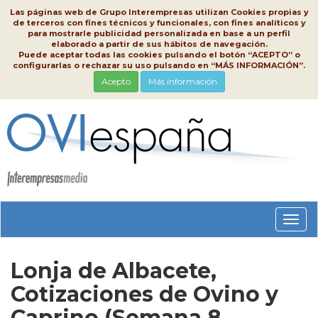
Las páginas web de Grupo Interempresas utilizan Cookies propias y
de terceros con fines técnicos y funcionales, con fines analíticos y
para mostrarle publicidad personalizada en base a un perfil
elaborado a partir de sus hábitos de navegación.
Puede aceptar todas las cookies pulsando el botón “ACEPTO” o
configurarlas o rechazar su uso pulsando en “MÁS INFORMACIÓN”.
Acepto
Más información
Conm
nave
Lonja de Albacete,
Cotizaciones de Ovino y
Caprino (Semana 8,