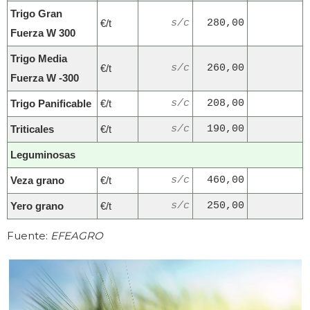
Trigo Gran
€/t
s/c
280,00
Fuerza W 300
Trigo Media
€/t
s/c
260,00
Fuerza W -300
Trigo Panificable
€/t
s/c
208,00
Triticales
€/t
s/c
190,00
Leguminosas
Veza grano
€/t
s/c
460,00
Yero grano
€/t
s/c
250,00
Fuente:
EFEAGRO