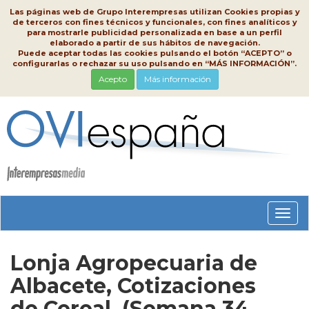
Las páginas web de Grupo Interempresas utilizan Cookies propias y
de terceros con fines técnicos y funcionales, con fines analíticos y
para mostrarle publicidad personalizada en base a un perfil
elaborado a partir de sus hábitos de navegación.
Puede aceptar todas las cookies pulsando el botón “ACEPTO” o
configurarlas o rechazar su uso pulsando en “MÁS INFORMACIÓN”.
Acepto
Más información
Conm
nave
Lonja Agropecuaria de
Albacete, Cotizaciones
de Cereal, (Semana 34,