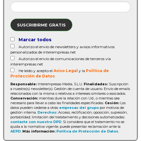
SUSCRIBIRME GRATIS
Marcar todos
Autorizo el envío de newsletters y avisos informativos
personalizados de interempresas.net
Autorizo el envío de comunicaciones de terceros vía
interempresas.net
He leído y acepto el
Aviso Legal
y la
Política de
Protección de Datos
Responsable:
Interempresas Media, S.L.U.
Finalidades:
Suscripción
a nuestra(s) newsletter(s). Gestión de cuenta de usuario. Envío de emails
relacionados con la misma o relativos a intereses similares o asociados.
Conservación:
mientras dure la relación con Ud., o mientras sea
necesario para llevar a cabo las finalidades especificadas.
Cesión:
Los
datos pueden cederse a otras
empresas del grupo
por motivos de
gestión interna.
Derechos:
Acceso, rectificación, oposición, supresión,
portabilidad, limitación del tratatamiento y decisiones automatizadas:
contacte con nuestro DPD
. Si considera que el tratamiento no se
ajusta a la normativa vigente, puede presentar reclamación ante la
AEPD
.
Más información:
Política de Protección de Datos
.