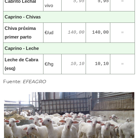
Cabrito Lechal
5,95
5,95
=
vivo
Caprino - Chivas
Chiva próxima
€/ud
140,00
140,00
=
primer parto
Caprino - Leche
Leche de Cabra
€/hg
10,10
10,10
=
(esq)
Fuente:
EFEAGRO