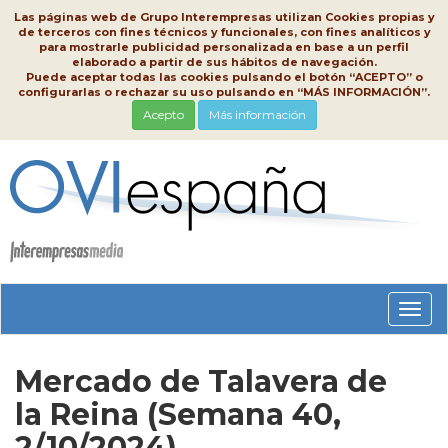
Las páginas web de Grupo Interempresas utilizan Cookies propias y
de terceros con fines técnicos y funcionales, con fines analíticos y
para mostrarle publicidad personalizada en base a un perfil
elaborado a partir de sus hábitos de navegación.
Puede aceptar todas las cookies pulsando el botón “ACEPTO” o
configurarlas o rechazar su uso pulsando en “MÁS INFORMACIÓN”.
Acepto
Más información
Conm
nave
Mercado de Talavera de
la Reina (Semana 40,
2/10/2024)