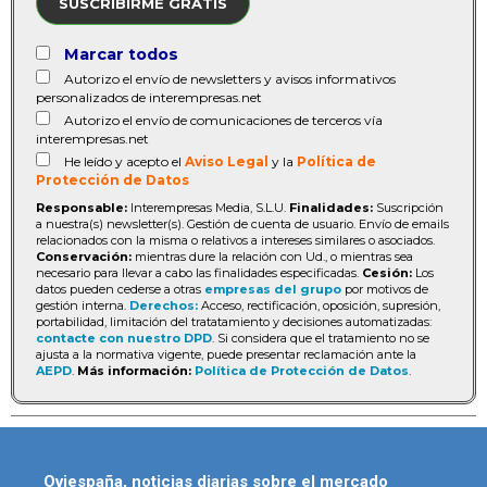
SUSCRIBIRME GRATIS
Marcar todos
Autorizo el envío de newsletters y avisos informativos
personalizados de interempresas.net
Autorizo el envío de comunicaciones de terceros vía
interempresas.net
He leído y acepto el
Aviso Legal
y la
Política de
Protección de Datos
Responsable:
Interempresas Media, S.L.U.
Finalidades:
Suscripción
a nuestra(s) newsletter(s). Gestión de cuenta de usuario. Envío de emails
relacionados con la misma o relativos a intereses similares o asociados.
Conservación:
mientras dure la relación con Ud., o mientras sea
necesario para llevar a cabo las finalidades especificadas.
Cesión:
Los
datos pueden cederse a otras
empresas del grupo
por motivos de
gestión interna.
Derechos:
Acceso, rectificación, oposición, supresión,
portabilidad, limitación del tratatamiento y decisiones automatizadas:
contacte con nuestro DPD
. Si considera que el tratamiento no se
ajusta a la normativa vigente, puede presentar reclamación ante la
AEPD
.
Más información:
Política de Protección de Datos
.
Oviespaña, noticias diarias sobre el mercado