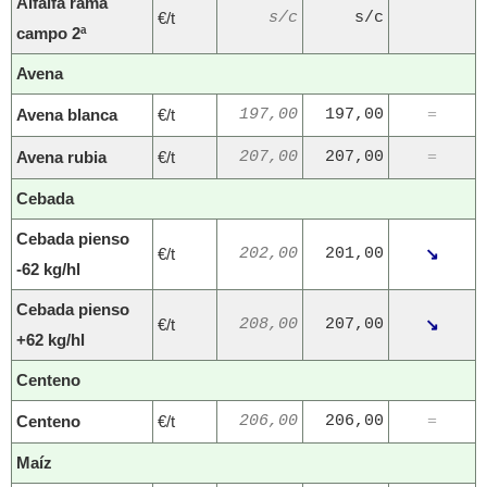
Alfalfa rama
€/t
s/c
s/c
campo 2ª
Avena
Avena blanca
€/t
197,00
197,00
=
Avena rubia
€/t
207,00
207,00
=
Cebada
Cebada pienso
€/t
202,00
201,00
↘
-62 kg/hl
Cebada pienso
€/t
208,00
207,00
↘
+62 kg/hl
Centeno
Centeno
€/t
206,00
206,00
=
Maíz