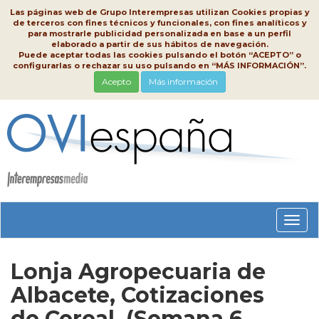
Las páginas web de Grupo Interempresas utilizan Cookies propias y
de terceros con fines técnicos y funcionales, con fines analíticos y
para mostrarle publicidad personalizada en base a un perfil
elaborado a partir de sus hábitos de navegación.
Puede aceptar todas las cookies pulsando el botón “ACEPTO” o
configurarlas o rechazar su uso pulsando en “MÁS INFORMACIÓN”.
Acepto
Más información
Conm
nave
Lonja Agropecuaria de
Albacete, Cotizaciones
de Cereal, (Semana 6,