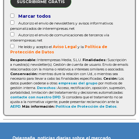
SUSCRIBIRME GRATIS
Marcar todos
Autorizo el envío de newsletters y avisos informativos
personalizados de interempresas.net
Autorizo el envío de comunicaciones de terceros vía
interempresas.net
He leído y acepto el
Aviso Legal
y la
Política de
Protección de Datos
Responsable:
Interempresas Media, S.L.U.
Finalidades:
Suscripción
a nuestra(s) newsletter(s). Gestión de cuenta de usuario. Envío de emails
relacionados con la misma o relativos a intereses similares o asociados.
Conservación:
mientras dure la relación con Ud., o mientras sea
necesario para llevar a cabo las finalidades especificadas.
Cesión:
Los
datos pueden cederse a otras
empresas del grupo
por motivos de
gestión interna.
Derechos:
Acceso, rectificación, oposición, supresión,
portabilidad, limitación del tratatamiento y decisiones automatizadas:
contacte con nuestro DPD
. Si considera que el tratamiento no se
ajusta a la normativa vigente, puede presentar reclamación ante la
AEPD
.
Más información:
Política de Protección de Datos
.
Oviespaña, noticias diarias sobre el mercado