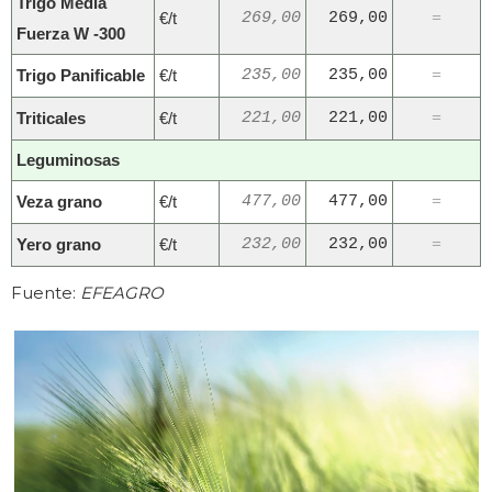
Trigo Media
€/t
269,00
269,00
=
Fuerza W -300
Trigo Panificable
€/t
235,00
235,00
=
Triticales
€/t
221,00
221,00
=
Leguminosas
Veza grano
€/t
477,00
477,00
=
Yero grano
€/t
232,00
232,00
=
Fuente:
EFEAGRO