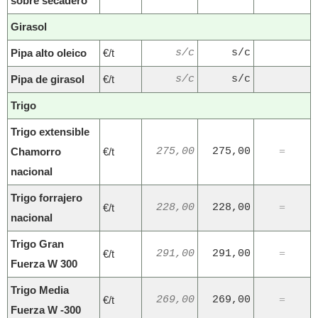
sobre secadero
Girasol
Pipa alto oleico
€/t
s/c
s/c
Pipa de girasol
€/t
s/c
s/c
Trigo
Trigo extensible
Chamorro
€/t
275,00
275,00
=
nacional
Trigo forrajero
€/t
228,00
228,00
=
nacional
Trigo Gran
€/t
291,00
291,00
=
Fuerza W 300
Trigo Media
€/t
269,00
269,00
=
Fuerza W -300