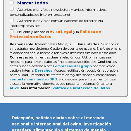
Marcar todos
Autorizo el envío de newsletters y avisos informativos
personalizados de interempresas.net
Autorizo el envío de comunicaciones de terceros vía
interempresas.net
He leído y acepto el
Aviso Legal
y la
Política de
Protección de Datos
Responsable:
Interempresas Media, S.L.U.
Finalidades:
Suscripción
a nuestra(s) newsletter(s). Gestión de cuenta de usuario. Envío de emails
relacionados con la misma o relativos a intereses similares o asociados.
Conservación:
mientras dure la relación con Ud., o mientras sea
necesario para llevar a cabo las finalidades especificadas.
Cesión:
Los
datos pueden cederse a otras
empresas del grupo
por motivos de
gestión interna.
Derechos:
Acceso, rectificación, oposición, supresión,
portabilidad, limitación del tratatamiento y decisiones automatizadas:
contacte con nuestro DPD
. Si considera que el tratamiento no se
ajusta a la normativa vigente, puede presentar reclamación ante la
AEPD
.
Más información:
Política de Protección de Datos
.
Oviespaña, noticias diarias sobre el mercado
nacional e internacional del ovino, investigación
ganadera, alimentación y sistemas de manejo.