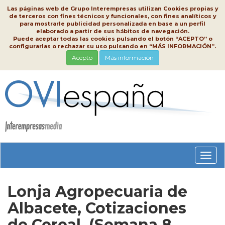
Las páginas web de Grupo Interempresas utilizan Cookies propias y
de terceros con fines técnicos y funcionales, con fines analíticos y
para mostrarle publicidad personalizada en base a un perfil
elaborado a partir de sus hábitos de navegación.
Puede aceptar todas las cookies pulsando el botón “ACEPTO” o
configurarlas o rechazar su uso pulsando en “MÁS INFORMACIÓN”.
Acepto
Más información
Conm
nave
Lonja Agropecuaria de
Albacete, Cotizaciones
de Cereal, (Semana 8,