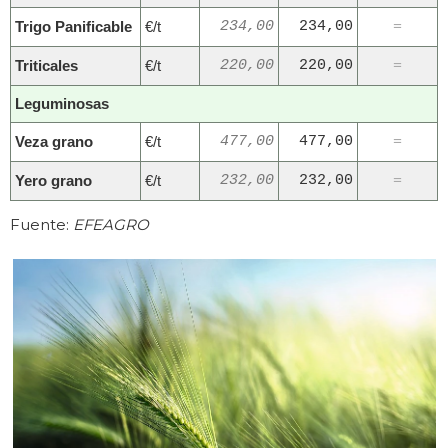
Trigo Panificable
€/t
234,00
234,00
=
Triticales
€/t
220,00
220,00
=
Leguminosas
Veza grano
€/t
477,00
477,00
=
Yero grano
€/t
232,00
232,00
=
Fuente:
EFEAGRO