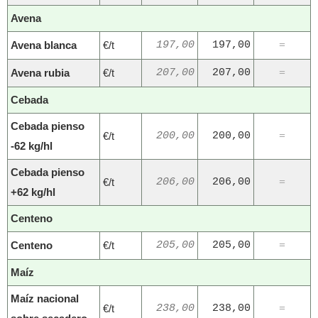
Avena
Avena blanca
€/t
197,00
197,00
=
Avena rubia
€/t
207,00
207,00
=
Cebada
Cebada pienso
€/t
200,00
200,00
=
-62 kg/hl
Cebada pienso
€/t
206,00
206,00
=
+62 kg/hl
Centeno
Centeno
€/t
205,00
205,00
=
Maíz
Maíz nacional
€/t
238,00
238,00
=