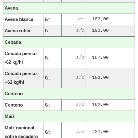
Avena
Avena blanca
€/t
s/c
183,00
Avena rubia
€/t
s/c
193,00
Cebada
Cebada pienso
€/t
s/c
187,00
-62 kg/hl
Cebada pienso
€/t
s/c
193,00
+62 kg/hl
Centeno
Centeno
€/t
s/c
192,00
Maíz
Maíz nacional
€/t
s/c
231,00
sobre secadero