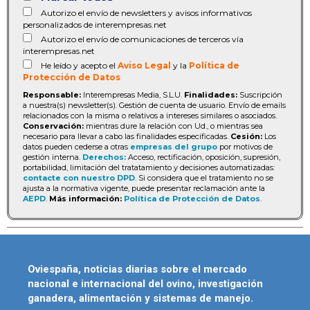
Autorizo el envío de newsletters y avisos informativos
personalizados de interempresas.net
Autorizo el envío de comunicaciones de terceros vía
interempresas.net
He leído y acepto el
Aviso Legal
y la
Política de
Protección de Datos
Responsable:
Interempresas Media, S.L.U.
Finalidades:
Suscripción
a nuestra(s) newsletter(s). Gestión de cuenta de usuario. Envío de emails
relacionados con la misma o relativos a intereses similares o asociados.
Conservación:
mientras dure la relación con Ud., o mientras sea
necesario para llevar a cabo las finalidades especificadas.
Cesión:
Los
datos pueden cederse a otras
empresas del grupo
por motivos de
gestión interna.
Derechos:
Acceso, rectificación, oposición, supresión,
portabilidad, limitación del tratatamiento y decisiones automatizadas:
contacte con nuestro DPD
. Si considera que el tratamiento no se
ajusta a la normativa vigente, puede presentar reclamación ante la
AEPD
.
Más información:
Política de Protección de Datos
.
Oviespaña, noticias diarias sobre el mercado
nacional e internacional del ovino, investigación
ganadera, alimentación y sistemas de manejo.