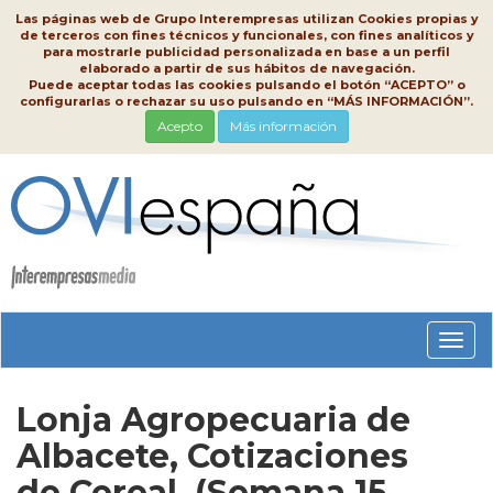
Las páginas web de Grupo Interempresas utilizan Cookies propias y
de terceros con fines técnicos y funcionales, con fines analíticos y
para mostrarle publicidad personalizada en base a un perfil
elaborado a partir de sus hábitos de navegación.
Puede aceptar todas las cookies pulsando el botón “ACEPTO” o
configurarlas o rechazar su uso pulsando en “MÁS INFORMACIÓN”.
Acepto
Más información
Conm
nave
Lonja Agropecuaria de
Albacete, Cotizaciones
de Cereal, (Semana 15,