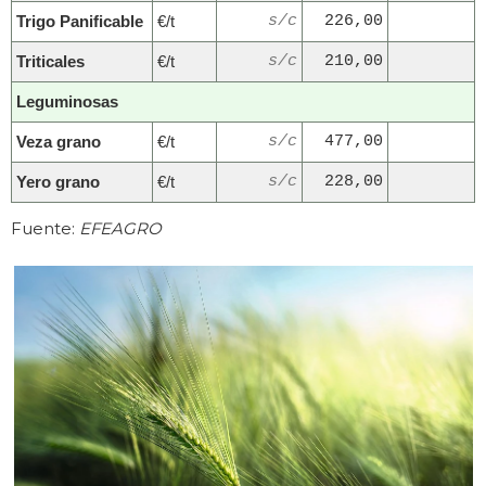
Trigo Panificable
€/t
s/c
226,00
Triticales
€/t
s/c
210,00
Leguminosas
Veza grano
€/t
s/c
477,00
Yero grano
€/t
s/c
228,00
Fuente:
EFEAGRO