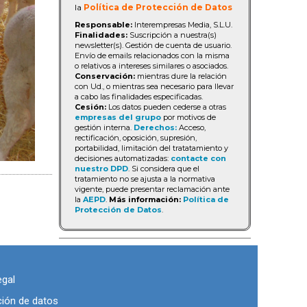
la
Política de Protección de Datos
Responsable:
Interempresas Media, S.L.U.
Finalidades:
Suscripción a nuestra(s)
newsletter(s). Gestión de cuenta de usuario.
Envío de emails relacionados con la misma
o relativos a intereses similares o asociados.
Conservación:
mientras dure la relación
con Ud., o mientras sea necesario para llevar
a cabo las finalidades especificadas.
Cesión:
Los datos pueden cederse a otras
empresas del grupo
por motivos de
gestión interna.
Derechos:
Acceso,
rectificación, oposición, supresión,
portabilidad, limitación del tratatamiento y
decisiones automatizadas:
contacte con
nuestro DPD
. Si considera que el
tratamiento no se ajusta a la normativa
vigente, puede presentar reclamación ante
la
AEPD
.
Más información:
Política de
Protección de Datos
.
egal
ción de datos