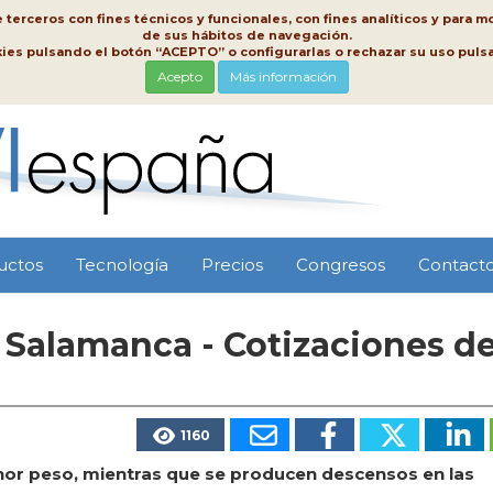
erceros con fines técnicos y funcionales, con fines analíticos y para mo
de sus hábitos de navegación.
kies pulsando el botón “ACEPTO” o configurarlas o rechazar su uso pu
Acepto
Más información
uctos
Tecnología
Precios
Congresos
Contact
 Salamanca - Cotizaciones d
1160
or peso, mientras que se producen descensos en las