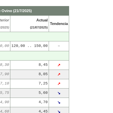
 Ovino (21/7/2025)
erior
Actual
Tendencia
7/2025)
(21/07/2025)
0,00
120,00 .. 150,00
=
8,30
8,45
↗
7,90
8,05
↗
7,10
7,25
↗
5,75
5,60
↘
4,90
4,70
↘
4,60
4,45
↘