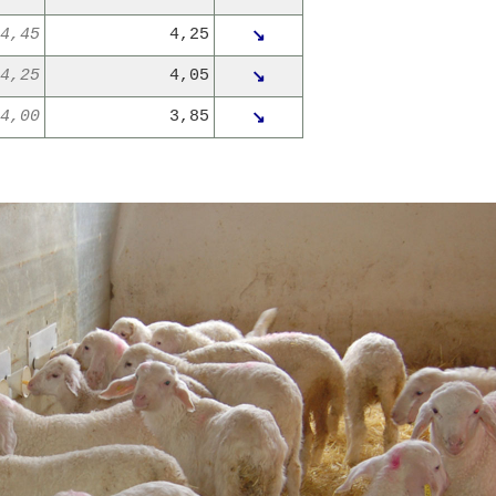
4,45
4,25
↘
4,25
4,05
↘
4,00
3,85
↘