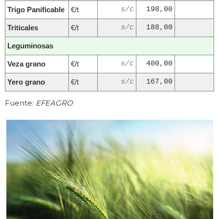
Trigo Panificable
€/t
s/c
198,00
Triticales
€/t
s/c
188,00
Leguminosas
Veza grano
€/t
s/c
400,00
Yero grano
€/t
s/c
167,00
Fuente:
EFEAGRO