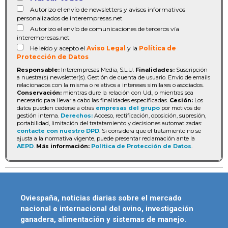
Autorizo el envío de newsletters y avisos informativos
personalizados de interempresas.net
Autorizo el envío de comunicaciones de terceros vía
interempresas.net
He leído y acepto el
Aviso Legal
y la
Política de
Protección de Datos
Responsable:
Interempresas Media, S.L.U.
Finalidades:
Suscripción
a nuestra(s) newsletter(s). Gestión de cuenta de usuario. Envío de emails
relacionados con la misma o relativos a intereses similares o asociados.
Conservación:
mientras dure la relación con Ud., o mientras sea
necesario para llevar a cabo las finalidades especificadas.
Cesión:
Los
datos pueden cederse a otras
empresas del grupo
por motivos de
gestión interna.
Derechos:
Acceso, rectificación, oposición, supresión,
portabilidad, limitación del tratatamiento y decisiones automatizadas:
contacte con nuestro DPD
. Si considera que el tratamiento no se
ajusta a la normativa vigente, puede presentar reclamación ante la
AEPD
.
Más información:
Política de Protección de Datos
.
Oviespaña, noticias diarias sobre el mercado
nacional e internacional del ovino, investigación
ganadera, alimentación y sistemas de manejo.