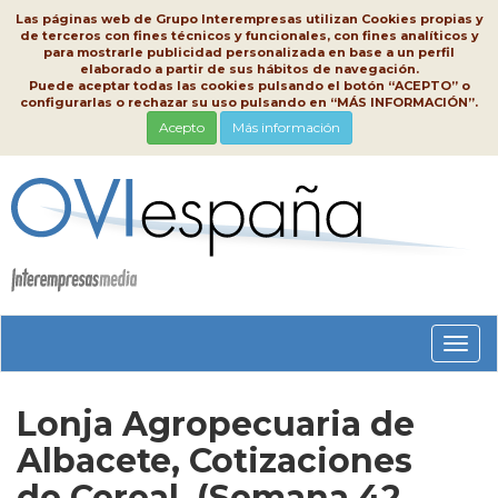
Las páginas web de Grupo Interempresas utilizan Cookies propias y
de terceros con fines técnicos y funcionales, con fines analíticos y
para mostrarle publicidad personalizada en base a un perfil
elaborado a partir de sus hábitos de navegación.
Puede aceptar todas las cookies pulsando el botón “ACEPTO” o
configurarlas o rechazar su uso pulsando en “MÁS INFORMACIÓN”.
Acepto
Más información
Conm
nave
Lonja Agropecuaria de
Albacete, Cotizaciones
de Cereal, (Semana 42,