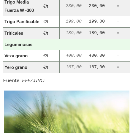
Trigo Media
€/t
230,00
230,00
=
Fuerza W -300
Trigo Panificable
€/t
199,00
199,00
=
Triticales
€/t
189,00
189,00
=
Leguminosas
Veza grano
€/t
400,00
400,00
=
Yero grano
€/t
167,00
167,00
=
Fuente:
EFEAGRO