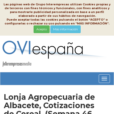
Las páginas web de Grupo Interempresas utilizan Cookies propias y
de terceros con fines técnicos y funcionales, con fines analíticos y
para mostrarle publicidad personalizada en base a un perfil
elaborado a partir de sus hábitos de navegación.
Puede aceptar todas las cookies pulsando el botón “ACEPTO” o
configurarlas o rechazar su uso pulsando en “MÁS INFORMACIÓN”.
Acepto
Más información
Conm
nave
Lonja Agropecuaria de
Albacete, Cotizaciones
de Cereal, (Semana 46,