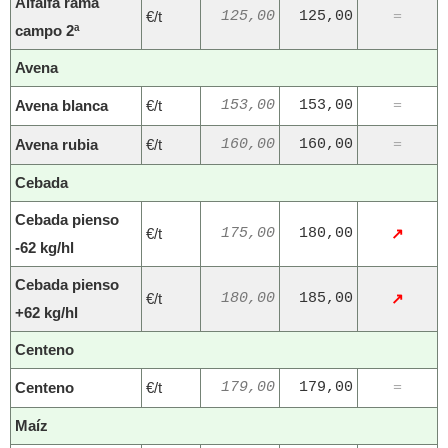
Alfalfa rama
€/t
125,00
125,00
=
campo 2ª
Avena
Avena blanca
€/t
153,00
153,00
=
Avena rubia
€/t
160,00
160,00
=
Cebada
Cebada pienso
€/t
175,00
180,00
↗
-62 kg/hl
Cebada pienso
€/t
180,00
185,00
↗
+62 kg/hl
Centeno
Centeno
€/t
179,00
179,00
=
Maíz