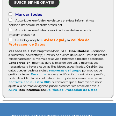
SUSCRIBIRME GRATIS
Marcar todos
Autorizo el envío de newsletters y avisos informativos
personalizados de interempresas.net
Autorizo el envío de comunicaciones de terceros vía
interempresas.net
He leído y acepto el
Aviso Legal
y la
Política de
Protección de Datos
Responsable:
Interempresas Media, S.L.U.
Finalidades:
Suscripción
a nuestra(s) newsletter(s). Gestión de cuenta de usuario. Envío de emails
relacionados con la misma o relativos a intereses similares o asociados.
Conservación:
mientras dure la relación con Ud., o mientras sea
necesario para llevar a cabo las finalidades especificadas.
Cesión:
Los
datos pueden cederse a otras
empresas del grupo
por motivos de
gestión interna.
Derechos:
Acceso, rectificación, oposición, supresión,
portabilidad, limitación del tratatamiento y decisiones automatizadas:
contacte con nuestro DPD
. Si considera que el tratamiento no se
ajusta a la normativa vigente, puede presentar reclamación ante la
AEPD
.
Más información:
Política de Protección de Datos
.