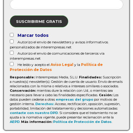
SUSCRIBIRME GRATIS
Marcar todos
Autorizo el envío de newsletters y avisos informativos
personalizados de interempresas.net
Autorizo el envío de comunicaciones de terceros vía
interempresas.net
He leído y acepto el
Aviso Legal
y la
Política de
Protección de Datos
Responsable:
Interempresas Media, S.L.U.
Finalidades:
Suscripción
a nuestra(s) newsletter(s). Gestión de cuenta de usuario. Envío de emails
relacionados con la misma o relativos a intereses similares o asociados.
Conservación:
mientras dure la relación con Ud., o mientras sea
necesario para llevar a cabo las finalidades especificadas.
Cesión:
Los
datos pueden cederse a otras
empresas del grupo
por motivos de
gestión interna.
Derechos:
Acceso, rectificación, oposición, supresión,
portabilidad, limitación del tratatamiento y decisiones automatizadas:
contacte con nuestro DPD
. Si considera que el tratamiento no se
ajusta a la normativa vigente, puede presentar reclamación ante la
AEPD
.
Más información:
Política de Protección de Datos
.