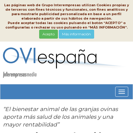
Las páginas web de Grupo Interempresas utilizan Cookies propias y
de terceros con fines técnicos y funcionales, con fines analíticos y
para mostrarle publicidad personalizada en base a un perfil
elaborado a partir de sus hábitos de navegación.
Puede aceptar todas las cookies pulsando el botón “ACEPTO” o
configurarlas o rechazar su uso pulsando en “MÁS INFORMACIÓN”.
Acepto
Más información
Conm
nave
“El bienestar animal de las granjas ovinas
aporta más salud de los animales y una
mayor rentabilidad”