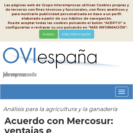
Las páginas web de Grupo Interempresas utilizan Cookies propias y
de terceros con fines técnicos y funcionales, con fines analíticos y
para mostrarle publicidad personalizada en base a un perfil
elaborado a partir de sus hábitos de navegación.
Puede aceptar todas las cookies pulsando el botón “ACEPTO” o
configurarlas o rechazar su uso pulsando en “MÁS INFORMACIÓN”.
Acepto
Más información
Conm
nave
Análisis para la agricultura y la ganadería
Acuerdo con Mercosur:
ventajas e