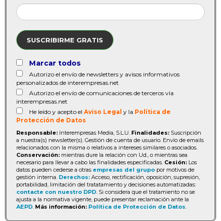
SUSCRIBIRME GRATIS
Marcar todos
Autorizo el envío de newsletters y avisos informativos
personalizados de interempresas.net
Autorizo el envío de comunicaciones de terceros vía
interempresas.net
He leído y acepto el
Aviso Legal
y la
Política de
Protección de Datos
Responsable:
Interempresas Media, S.L.U.
Finalidades:
Suscripción
a nuestra(s) newsletter(s). Gestión de cuenta de usuario. Envío de emails
relacionados con la misma o relativos a intereses similares o asociados.
Conservación:
mientras dure la relación con Ud., o mientras sea
necesario para llevar a cabo las finalidades especificadas.
Cesión:
Los
datos pueden cederse a otras
empresas del grupo
por motivos de
gestión interna.
Derechos:
Acceso, rectificación, oposición, supresión,
portabilidad, limitación del tratatamiento y decisiones automatizadas:
contacte con nuestro DPD
. Si considera que el tratamiento no se
ajusta a la normativa vigente, puede presentar reclamación ante la
AEPD
.
Más información:
Política de Protección de Datos
.