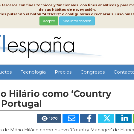
erceros con fines técnicos y funcionales, con fines analíticos y para mo
de sus hábitos de navegación.
kies pulsando el botón “ACEPTO” o configurarlas o rechazar su uso pu
Acepto
Más información
uctos
Tecnología
Precios
Congresos
Contact
 Hilário como ‘Country
 Portugal
1570
 de Mário Hilário como nuevo ‘Country Manager’ de Elanc