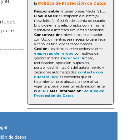
y el
la
Política de Protección de Datos
Responsable:
Interempresas Media, S.L.U.
Finalidades:
Suscripción a nuestra(s)
newsletter(s). Gestión de cuenta de usuario.
rtugal,
Envío de emails relacionados con la misma
 parte
o relativos a intereses similares o asociados.
Conservación:
mientras dure la relación
con Ud., o mientras sea necesario para llevar
a cabo las finalidades especificadas.
Cesión:
Los datos pueden cederse a otras
empresas del grupo
por motivos de
gestión interna.
Derechos:
Acceso,
rectificación, oposición, supresión,
portabilidad, limitación del tratatamiento y
decisiones automatizadas:
contacte con
nuestro DPD
. Si considera que el
tratamiento no se ajusta a la normativa
vigente, puede presentar reclamación ante
la
AEPD
.
Más información:
Política de
Protección de Datos
.
egal
ción de datos