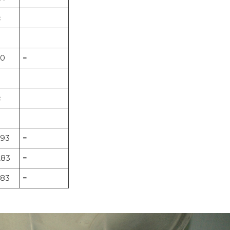
c
70
=
c
,93
=
,83
=
,83
=