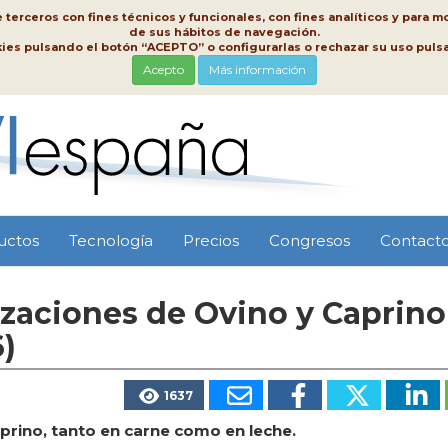
erceros con fines técnicos y funcionales, con fines analíticos y para mo
de sus hábitos de navegación.
kies pulsando el botón “ACEPTO” o configurarlas o rechazar su uso pu
Acepto
Más información
uctos
Tecnología
Precios
Congresos
Contact
izaciones de Ovino y Caprino
)
1637
aprino, tanto en carne como en leche.