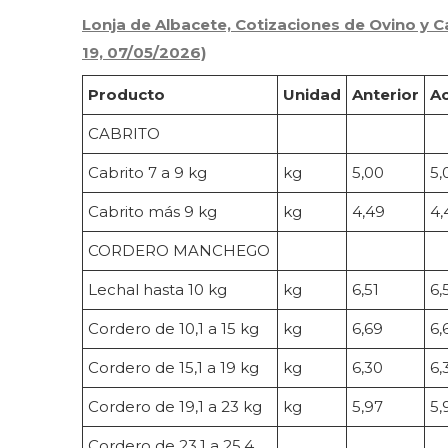
Lonja de Albacete, Cotizaciones de Ovino y 
19, 07/05/2026)
Producto
Unidad
Anterior
Ac
CABRITO
Cabrito 7 a 9 kg
kg
5,00
5,
Cabrito más 9 kg
kg
4,49
4,
CORDERO MANCHEGO
Lechal hasta 10 kg
kg
6,51
6,
Cordero de 10,1 a 15 kg
kg
6,69
6,
Cordero de 15,1 a 19 kg
kg
6,30
6,
Cordero de 19,1 a 23 kg
kg
5,97
5,
Cordero de 23,1 a 25,4