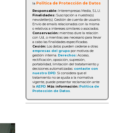
la
Política de Protección de Datos
Responsable:
Interempresas Media, S.L.U.
Finalidades:
Suscripción a nuestra(s)
newsletter(s). Gestión de cuenta de usuario.
Envío de emails relacionados con la misma
o relativos a intereses similares o asociados.
Conservación:
mientras dure la relación
con Ud., o mientras sea necesario para llevar
a cabo las finalidades especificadas.
Cesión:
Los datos pueden cederse a otras
empresas del grupo
por motivos de
gestión interna.
Derechos:
Acceso,
rectificación, oposición, supresión,
portabilidad, limitación del tratatamiento y
decisiones automatizadas:
contacte con
nuestro DPD
. Si considera que el
tratamiento no se ajusta a la normativa
vigente, puede presentar reclamación ante
la
AEPD
.
Más información:
Política de
Protección de Datos
.