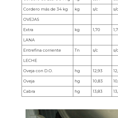
Cordero más de 34 kg
kg
s/c
s/
OVEJAS
Extra
kg
1,70
1,
LANA
Entrefina corriente
Tn
s/c
s/
LECHE
Oveja con D.O.
hg
12,93
12
Oveja
hg
10,83
10
Cabra
hg
13,83
13