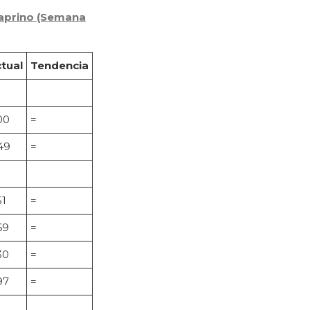
Caprino (Semana
tual
Tendencia
00
=
49
=
51
=
69
=
30
=
97
=