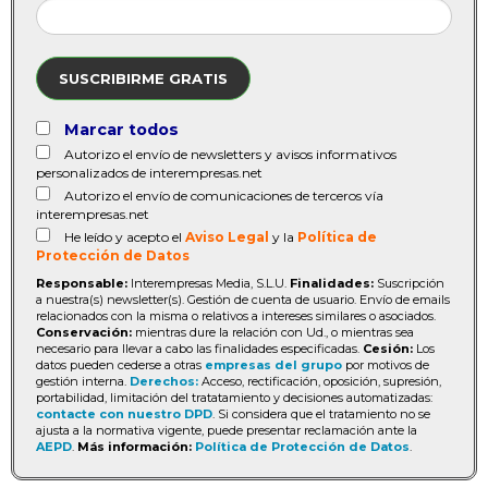
SUSCRIBIRME GRATIS
Marcar todos
Autorizo el envío de newsletters y avisos informativos
personalizados de interempresas.net
Autorizo el envío de comunicaciones de terceros vía
interempresas.net
He leído y acepto el
Aviso Legal
y la
Política de
Protección de Datos
Responsable:
Interempresas Media, S.L.U.
Finalidades:
Suscripción
a nuestra(s) newsletter(s). Gestión de cuenta de usuario. Envío de emails
relacionados con la misma o relativos a intereses similares o asociados.
Conservación:
mientras dure la relación con Ud., o mientras sea
necesario para llevar a cabo las finalidades especificadas.
Cesión:
Los
datos pueden cederse a otras
empresas del grupo
por motivos de
gestión interna.
Derechos:
Acceso, rectificación, oposición, supresión,
portabilidad, limitación del tratatamiento y decisiones automatizadas:
contacte con nuestro DPD
. Si considera que el tratamiento no se
ajusta a la normativa vigente, puede presentar reclamación ante la
AEPD
.
Más información:
Política de Protección de Datos
.