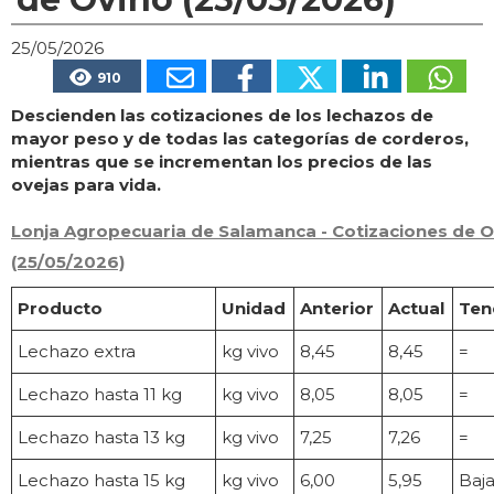
25/05/2026
910
Descienden las cotizaciones de los lechazos de
mayor peso y de todas las categorías de corderos,
mientras que se incrementan los precios de las
ovejas para vida.
Lonja Agropecuaria de Salamanca - Cotizaciones de O
(25/05/2026)
Producto
Unidad
Anterior
Actual
Ten
Lechazo extra
kg vivo
8,45
8,45
=
Lechazo hasta 11 kg
kg vivo
8,05
8,05
=
Lechazo hasta 13 kg
kg vivo
7,25
7,26
=
Lechazo hasta 15 kg
kg vivo
6,00
5,95
Baj