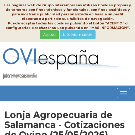
Las páginas web de Grupo Interempresas utilizan Cookies propias y
de terceros con fines técnicos y funcionales, con fines analíticos y
para mostrarle publicidad personalizada en base a un perfil
elaborado a partir de sus hábitos de navegación.
Puede aceptar todas las cookies pulsando el botón “ACEPTO” o
configurarlas o rechazar su uso pulsando en “MÁS INFORMACIÓN”.
Acepto
Más información
Conm
nave
Lonja Agropecuaria de
Salamanca - Cotizaciones
de Ovino (25/05/2026)