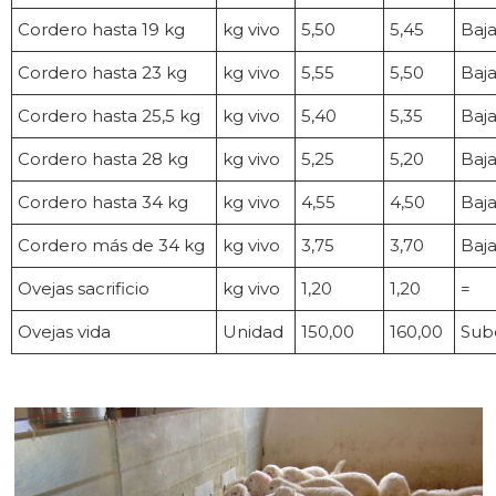
Cordero hasta 19 kg
kg vivo
5,50
5,45
Baj
Cordero hasta 23 kg
kg vivo
5,55
5,50
Baj
Cordero hasta 25,5 kg
kg vivo
5,40
5,35
Baj
Cordero hasta 28 kg
kg vivo
5,25
5,20
Baj
Cordero hasta 34 kg
kg vivo
4,55
4,50
Baj
Cordero más de 34 kg
kg vivo
3,75
3,70
Baj
Ovejas sacrificio
kg vivo
1,20
1,20
=
Ovejas vida
Unidad
150,00
160,00
Sub