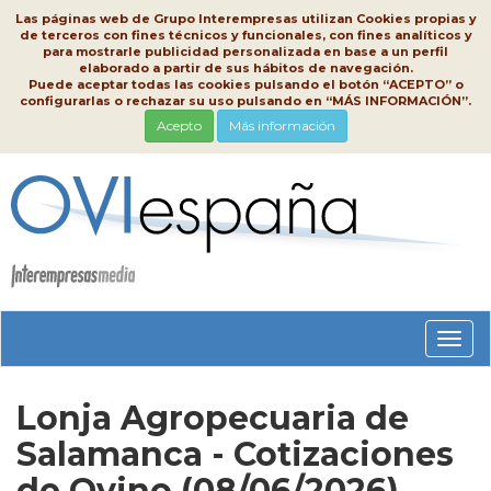
Las páginas web de Grupo Interempresas utilizan Cookies propias y
de terceros con fines técnicos y funcionales, con fines analíticos y
para mostrarle publicidad personalizada en base a un perfil
elaborado a partir de sus hábitos de navegación.
Puede aceptar todas las cookies pulsando el botón “ACEPTO” o
configurarlas o rechazar su uso pulsando en “MÁS INFORMACIÓN”.
Acepto
Más información
Conm
nave
Lonja Agropecuaria de
Salamanca - Cotizaciones
de Ovino (08/06/2026)