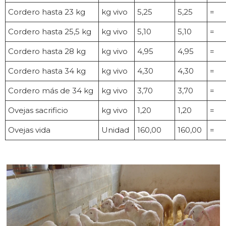
Cordero hasta 23 kg
kg vivo
5,25
5,25
=
Cordero hasta 25,5 kg
kg vivo
5,10
5,10
=
Cordero hasta 28 kg
kg vivo
4,95
4,95
=
Cordero hasta 34 kg
kg vivo
4,30
4,30
=
Cordero más de 34 kg
kg vivo
3,70
3,70
=
Ovejas sacrificio
kg vivo
1,20
1,20
=
Ovejas vida
Unidad
160,00
160,00
=