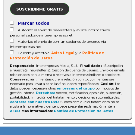
SUSCRIBIRME GRATIS
Marcar todos
Autorizo el envío de newsletters y avisos informativos
personalizados de interempresas.net
Autorizo el envío de comunicaciones de terceros vía
interempresas.net
He leído y acepto el
Aviso Legal
y la
Política de
Protección de Datos
Responsable:
Interempresas Media, S.L.U.
Finalidades:
Suscripción
a nuestra(s) newsletter(s). Gestión de cuenta de usuario. Envío de emails
relacionados con la misma o relativos a intereses similares o asociados.
Conservación:
mientras dure la relación con Ud., o mientras sea
necesario para llevar a cabo las finalidades especificadas.
Cesión:
Los
datos pueden cederse a otras
empresas del grupo
por motivos de
gestión interna.
Derechos:
Acceso, rectificación, oposición, supresión,
portabilidad, limitación del tratatamiento y decisiones automatizadas:
contacte con nuestro DPD
. Si considera que el tratamiento no se
ajusta a la normativa vigente, puede presentar reclamación ante la
AEPD
.
Más información:
Política de Protección de Datos
.