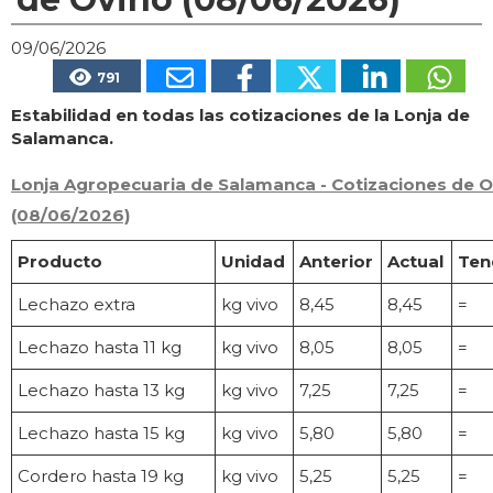
09/06/2026
791
Estabilidad en todas las cotizaciones de la Lonja de
Salamanca.
Lonja Agropecuaria de Salamanca - Cotizaciones de O
(08/06/2026)
Producto
Unidad
Anterior
Actual
Ten
Lechazo extra
kg vivo
8,45
8,45
=
Lechazo hasta 11 kg
kg vivo
8,05
8,05
=
Lechazo hasta 13 kg
kg vivo
7,25
7,25
=
Lechazo hasta 15 kg
kg vivo
5,80
5,80
=
Cordero hasta 19 kg
kg vivo
5,25
5,25
=