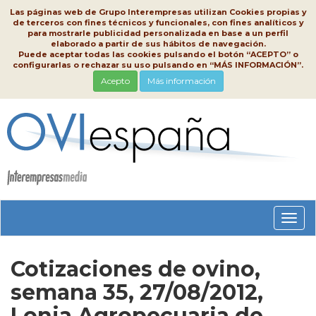
Las páginas web de Grupo Interempresas utilizan Cookies propias y
de terceros con fines técnicos y funcionales, con fines analíticos y
para mostrarle publicidad personalizada en base a un perfil
elaborado a partir de sus hábitos de navegación.
Puede aceptar todas las cookies pulsando el botón “ACEPTO” o
configurarlas o rechazar su uso pulsando en “MÁS INFORMACIÓN”.
Acepto
Más información
Conm
nave
Cotizaciones de ovino,
semana 35, 27/08/2012,
Lonja Agropecuaria de