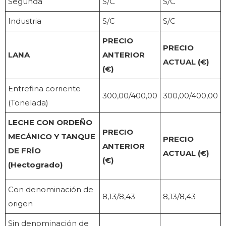
Segunda
S/C
S/C
Industria
S/C
S/C
PRECIO
PRECIO
LANA
ANTERIOR
ACTUAL (€)
(€)
Entrefina corriente
300,00/400,00
300,00/400,00
(Tonelada)
LECHE CON ORDEÑO
PRECIO
MECÁNICO Y TANQUE
PRECIO
ANTERIOR
DE FRÍO
ACTUAL (€)
(€)
(Hectogrado)
Con denominación de
8,13/8,43
8,13/8,43
origen
Sin denominación de