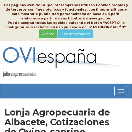
Las páginas web de Grupo Interempresas utilizan Cookies propias y
de terceros con fines técnicos y funcionales, con fines analíticos y
para mostrarle publicidad personalizada en base a un perfil
elaborado a partir de sus hábitos de navegación.
Puede aceptar todas las cookies pulsando el botón “ACEPTO” o
configurarlas o rechazar su uso pulsando en “MÁS INFORMACIÓN”.
Acepto
Más información
Conm
nave
Lonja Agropecuaria de
Albacete, Cotizaciones
de Ovino-caprino