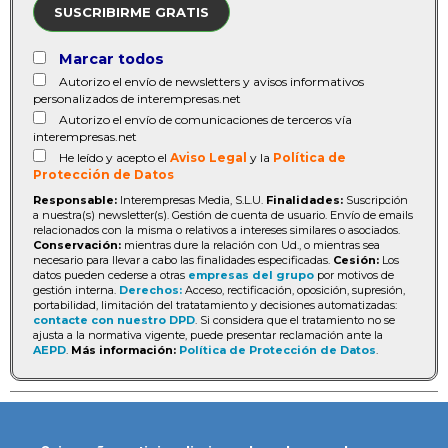
SUSCRIBIRME GRATIS
Marcar todos
Autorizo el envío de newsletters y avisos informativos
personalizados de interempresas.net
Autorizo el envío de comunicaciones de terceros vía
interempresas.net
He leído y acepto el
Aviso Legal
y la
Política de
Protección de Datos
Responsable:
Interempresas Media, S.L.U.
Finalidades:
Suscripción
a nuestra(s) newsletter(s). Gestión de cuenta de usuario. Envío de emails
relacionados con la misma o relativos a intereses similares o asociados.
Conservación:
mientras dure la relación con Ud., o mientras sea
necesario para llevar a cabo las finalidades especificadas.
Cesión:
Los
datos pueden cederse a otras
empresas del grupo
por motivos de
gestión interna.
Derechos:
Acceso, rectificación, oposición, supresión,
portabilidad, limitación del tratatamiento y decisiones automatizadas:
contacte con nuestro DPD
. Si considera que el tratamiento no se
ajusta a la normativa vigente, puede presentar reclamación ante la
AEPD
.
Más información:
Política de Protección de Datos
.