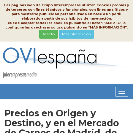
Las páginas web de Grupo Interempresas utilizan Cookies propias y
de terceros con fines técnicos y funcionales, con fines analíticos y
para mostrarle publicidad personalizada en base a un perfil
elaborado a partir de sus hábitos de navegación.
Puede aceptar todas las cookies pulsando el botón “ACEPTO” o
configurarlas o rechazar su uso pulsando en “MÁS INFORMACIÓN”.
Acepto
Más información
Conm
nave
Precios en Origen y
Destino, y en el Mercado
de Carnes de Madrid, de