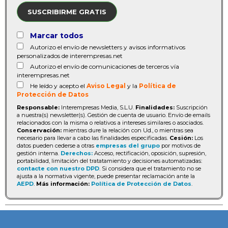
SUSCRIBIRME GRATIS
Marcar todos
Autorizo el envío de newsletters y avisos informativos
personalizados de interempresas.net
Autorizo el envío de comunicaciones de terceros vía
interempresas.net
He leído y acepto el
Aviso Legal
y la
Política de
Protección de Datos
Responsable:
Interempresas Media, S.L.U.
Finalidades:
Suscripción
a nuestra(s) newsletter(s). Gestión de cuenta de usuario. Envío de emails
relacionados con la misma o relativos a intereses similares o asociados.
Conservación:
mientras dure la relación con Ud., o mientras sea
necesario para llevar a cabo las finalidades especificadas.
Cesión:
Los
datos pueden cederse a otras
empresas del grupo
por motivos de
gestión interna.
Derechos:
Acceso, rectificación, oposición, supresión,
portabilidad, limitación del tratatamiento y decisiones automatizadas:
contacte con nuestro DPD
. Si considera que el tratamiento no se
ajusta a la normativa vigente, puede presentar reclamación ante la
AEPD
.
Más información:
Política de Protección de Datos
.