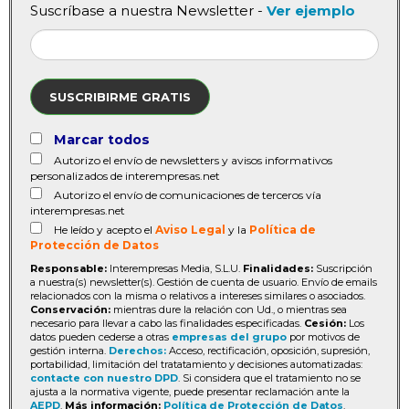
Suscríbase a nuestra Newsletter -
Ver ejemplo
SUSCRIBIRME GRATIS
Marcar todos
Autorizo el envío de newsletters y avisos informativos
personalizados de interempresas.net
Autorizo el envío de comunicaciones de terceros vía
interempresas.net
He leído y acepto el
Aviso Legal
y la
Política de
Protección de Datos
Responsable:
Interempresas Media, S.L.U.
Finalidades:
Suscripción
a nuestra(s) newsletter(s). Gestión de cuenta de usuario. Envío de emails
relacionados con la misma o relativos a intereses similares o asociados.
Conservación:
mientras dure la relación con Ud., o mientras sea
necesario para llevar a cabo las finalidades especificadas.
Cesión:
Los
datos pueden cederse a otras
empresas del grupo
por motivos de
gestión interna.
Derechos:
Acceso, rectificación, oposición, supresión,
portabilidad, limitación del tratatamiento y decisiones automatizadas:
contacte con nuestro DPD
. Si considera que el tratamiento no se
ajusta a la normativa vigente, puede presentar reclamación ante la
AEPD
.
Más información:
Política de Protección de Datos
.