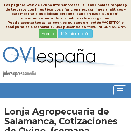
Las páginas web de Grupo Interempresas utilizan Cookies propias y
de terceros con fines técnicos y funcionales, con fines analíticos y
para mostrarle publicidad personalizada en base a un perfil
elaborado a partir de sus hábitos de navegación.
Puede aceptar todas las cookies pulsando el botón “ACEPTO” o
configurarlas o rechazar su uso pulsando en “MÁS INFORMACIÓN”.
Acepto
Más información
Conm
nave
Lonja Agropecuaria de
Salamanca, Cotizaciones
de Ovino, (semana