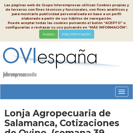
Las páginas web de Grupo Interempresas utilizan Cookies propias y
de terceros con fines técnicos y funcionales, con fines analíticos y
para mostrarle publicidad personalizada en base a un perfil
elaborado a partir de sus hábitos de navegación.
Puede aceptar todas las cookies pulsando el botón “ACEPTO” o
configurarlas o rechazar su uso pulsando en “MÁS INFORMACIÓN”.
Acepto
Más información
Conm
nave
Lonja Agropecuaria de
Salamanca, Cotizaciones
de Ovino, (semana 39,