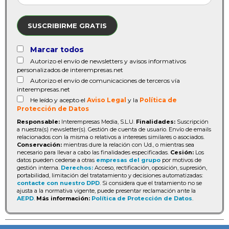
SUSCRIBIRME GRATIS
Marcar todos
Autorizo el envío de newsletters y avisos informativos
personalizados de interempresas.net
Autorizo el envío de comunicaciones de terceros vía
interempresas.net
He leído y acepto el
Aviso Legal
y la
Política de
Protección de Datos
Responsable:
Interempresas Media, S.L.U.
Finalidades:
Suscripción
a nuestra(s) newsletter(s). Gestión de cuenta de usuario. Envío de emails
relacionados con la misma o relativos a intereses similares o asociados.
Conservación:
mientras dure la relación con Ud., o mientras sea
necesario para llevar a cabo las finalidades especificadas.
Cesión:
Los
datos pueden cederse a otras
empresas del grupo
por motivos de
gestión interna.
Derechos:
Acceso, rectificación, oposición, supresión,
portabilidad, limitación del tratatamiento y decisiones automatizadas:
contacte con nuestro DPD
. Si considera que el tratamiento no se
ajusta a la normativa vigente, puede presentar reclamación ante la
AEPD
.
Más información:
Política de Protección de Datos
.