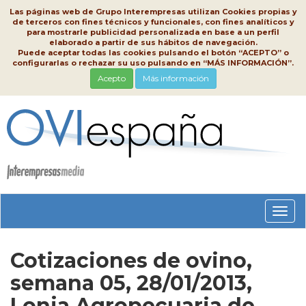
Las páginas web de Grupo Interempresas utilizan Cookies propias y
de terceros con fines técnicos y funcionales, con fines analíticos y
para mostrarle publicidad personalizada en base a un perfil
elaborado a partir de sus hábitos de navegación.
Puede aceptar todas las cookies pulsando el botón “ACEPTO” o
configurarlas o rechazar su uso pulsando en “MÁS INFORMACIÓN”.
Acepto
Más información
Conm
nave
Cotizaciones de ovino,
semana 05, 28/01/2013,
Lonja Agropecuaria de