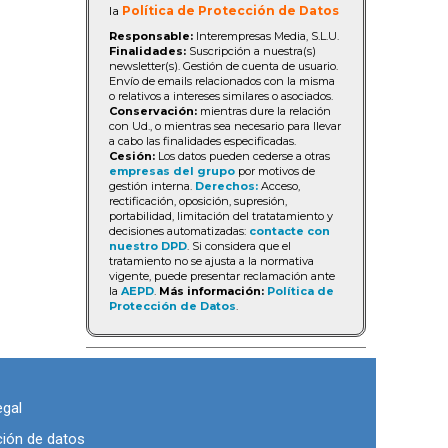
la
Política de Protección de Datos
Responsable:
Interempresas Media, S.L.U.
Finalidades:
Suscripción a nuestra(s)
newsletter(s). Gestión de cuenta de usuario.
Envío de emails relacionados con la misma
o relativos a intereses similares o asociados.
Conservación:
mientras dure la relación
con Ud., o mientras sea necesario para llevar
a cabo las finalidades especificadas.
Cesión:
Los datos pueden cederse a otras
empresas del grupo
por motivos de
gestión interna.
Derechos:
Acceso,
rectificación, oposición, supresión,
portabilidad, limitación del tratatamiento y
decisiones automatizadas:
contacte con
nuestro DPD
. Si considera que el
tratamiento no se ajusta a la normativa
vigente, puede presentar reclamación ante
la
AEPD
.
Más información:
Política de
Protección de Datos
.
egal
ción de datos