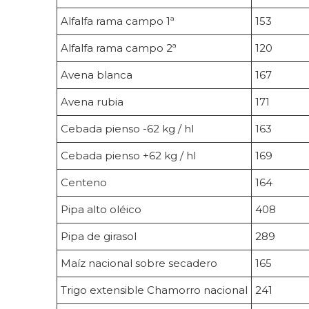
Alfalfa rama campo 1ª
153
Alfalfa rama campo 2ª
120
Avena blanca
167
Avena rubia
171
Cebada pienso -62 kg / hl
163
Cebada pienso +62 kg / hl
169
Centeno
164
Pipa alto oléico
408
Pipa de girasol
289
Maíz nacional sobre secadero
165
Trigo extensible Chamorro nacional
241