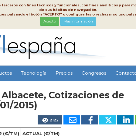
erceros con fines técnicos y funcionales, con fines analíticos y para mo
de sus hábitos de navegación.
kies pulsando el botón “ACEPTO” o configurarlas o rechazar su uso pu
Acepto
Más información
uctos
Tecnología
Precios
Congresos
Contact
Albacete, Cotizaciones de
01/2015)
2122
 (€/TM)
ACTUAL (€/TM)