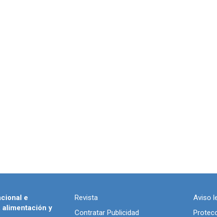
acional e
Revista
Aviso l
, alimentación y
Contratar Publicidad
Protec