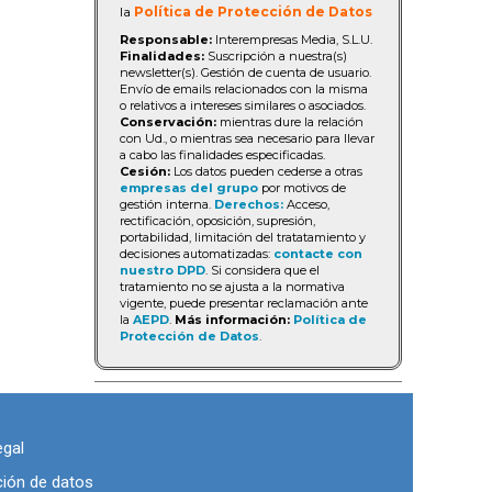
la
Política de Protección de Datos
Responsable:
Interempresas Media, S.L.U.
Finalidades:
Suscripción a nuestra(s)
newsletter(s). Gestión de cuenta de usuario.
Envío de emails relacionados con la misma
o relativos a intereses similares o asociados.
Conservación:
mientras dure la relación
con Ud., o mientras sea necesario para llevar
a cabo las finalidades especificadas.
Cesión:
Los datos pueden cederse a otras
empresas del grupo
por motivos de
gestión interna.
Derechos:
Acceso,
rectificación, oposición, supresión,
portabilidad, limitación del tratatamiento y
decisiones automatizadas:
contacte con
nuestro DPD
. Si considera que el
tratamiento no se ajusta a la normativa
vigente, puede presentar reclamación ante
la
AEPD
.
Más información:
Política de
Protección de Datos
.
egal
ción de datos