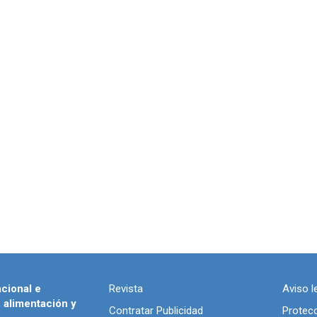
acional e
Revista
Aviso l
, alimentación y
Contratar Publicidad
Protec