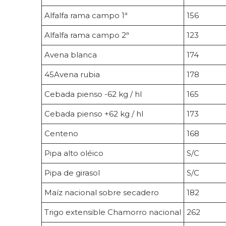
Alfalfa rama campo 1ª
156
Alfalfa rama campo 2ª
123
Avena blanca
174
45Avena rubia
178
Cebada pienso -62 kg / hl
165
Cebada pienso +62 kg / hl
173
Centeno
168
Pipa alto oléico
S/C
Pipa de girasol
S/C
Maíz nacional sobre secadero
182
Trigo extensible Chamorro nacional
262