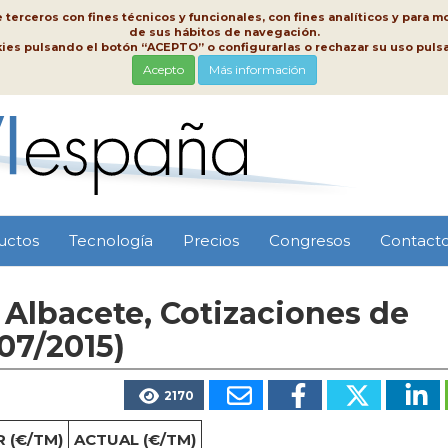
erceros con fines técnicos y funcionales, con fines analíticos y para mo
de sus hábitos de navegación.
kies pulsando el botón “ACEPTO” o configurarlas o rechazar su uso pu
Acepto
Más información
uctos
Tecnología
Precios
Congresos
Contact
Albacete, Cotizaciones de
07/2015)
2170
 (€/TM)
ACTUAL (€/TM)