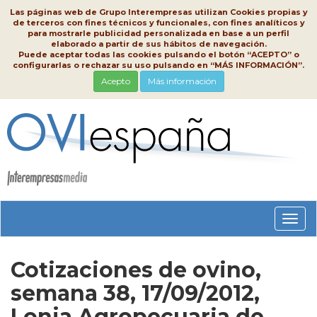
Las páginas web de Grupo Interempresas utilizan Cookies propias y
de terceros con fines técnicos y funcionales, con fines analíticos y
para mostrarle publicidad personalizada en base a un perfil
elaborado a partir de sus hábitos de navegación.
Puede aceptar todas las cookies pulsando el botón “ACEPTO” o
configurarlas o rechazar su uso pulsando en “MÁS INFORMACIÓN”.
Acepto
Más información
Conm
nave
Cotizaciones de ovino,
semana 38, 17/09/2012,
Lonja Agropecuaria de