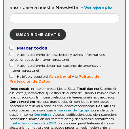
Suscríbase a nuestra Newsletter -
Ver ejemplo
SUSCRIBIRME GRATIS
Marcar todos
Autorizo el envío de newsletters y avisos informativos
personalizados de interempresas.net
Autorizo el envío de comunicaciones de terceros vía
interempresas.net
He leído y acepto el
Aviso Legal
y la
Política de
Protección de Datos
Responsable:
Interempresas Media, S.L.U.
Finalidades:
Suscripción
a nuestra(s) newsletter(s). Gestión de cuenta de usuario. Envío de emails
relacionados con la misma o relativos a intereses similares o asociados.
Conservación:
mientras dure la relación con Ud., o mientras sea
necesario para llevar a cabo las finalidades especificadas.
Cesión:
Los
datos pueden cederse a otras
empresas del grupo
por motivos de
gestión interna.
Derechos:
Acceso, rectificación, oposición, supresión,
portabilidad, limitación del tratatamiento y decisiones automatizadas:
contacte con nuestro DPD
. Si considera que el tratamiento no se
ajusta a la normativa vigente, puede presentar reclamación ante la