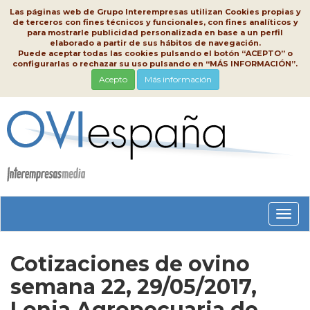
Las páginas web de Grupo Interempresas utilizan Cookies propias y
de terceros con fines técnicos y funcionales, con fines analíticos y
para mostrarle publicidad personalizada en base a un perfil
elaborado a partir de sus hábitos de navegación.
Puede aceptar todas las cookies pulsando el botón “ACEPTO” o
configurarlas o rechazar su uso pulsando en “MÁS INFORMACIÓN”.
Acepto
Más información
Conm
nave
Cotizaciones de ovino
semana 22, 29/05/2017,
Lonja Agropecuaria de