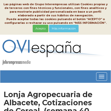
Las páginas web de Grupo Interempresas utilizan Cookies propias y
de terceros con fines técnicos y funcionales, con fines analíticos y
para mostrarle publicidad personalizada en base a un perfil
elaborado a partir de sus hábitos de navegación.
Puede aceptar todas las cookies pulsando el botón “ACEPTO” o
configurarlas o rechazar su uso pulsando en “MÁS INFORMACIÓN”.
Acepto
Más información
Conm
nave
Lonja Agropecuaria de
Albacete, Cotizaciones
de Cereal, (semana 40,