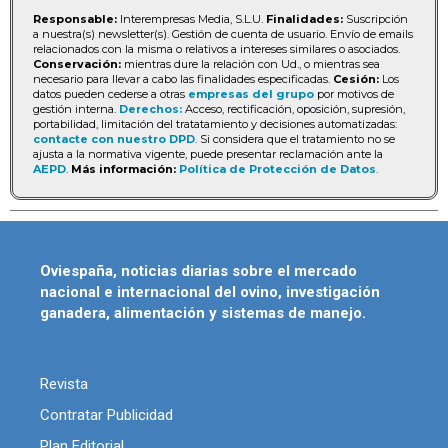
Responsable:
Interempresas Media, S.L.U.
Finalidades:
Suscripción
a nuestra(s) newsletter(s). Gestión de cuenta de usuario. Envío de emails
relacionados con la misma o relativos a intereses similares o asociados.
Conservación:
mientras dure la relación con Ud., o mientras sea
necesario para llevar a cabo las finalidades especificadas.
Cesión:
Los
datos pueden cederse a otras
empresas del grupo
por motivos de
gestión interna.
Derechos:
Acceso, rectificación, oposición, supresión,
portabilidad, limitación del tratatamiento y decisiones automatizadas:
contacte con nuestro DPD
. Si considera que el tratamiento no se
ajusta a la normativa vigente, puede presentar reclamación ante la
AEPD
.
Más información:
Política de Protección de Datos
.
Oviespaña, noticias diarias sobre el mercado
nacional e internacional del ovino, investigación
ganadera, alimentación y sistemas de manejo.
Revista
Contratar Publicidad
Plan Editorial