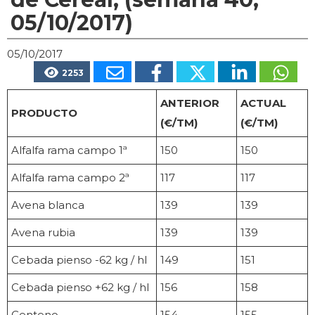
05/10/2017)
05/10/2017
2253
ANTERIOR
ACTUAL
PRODUCTO
(€/TM)
(€/TM)
Alfalfa rama campo 1ª
150
150
Alfalfa rama campo 2ª
117
117
Avena blanca
139
139
Avena rubia
139
139
Cebada pienso -62 kg / hl
149
151
Cebada pienso +62 kg / hl
156
158
Centeno
154
155