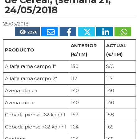
24/05/2018
25/05/2018
2226
ANTERIOR
ACTUAL
PRODUCTO
(€/TM)
(€/TM)
Alfalfa rama campo 1ª
150
S/C
Alfalfa rama campo 2ª
117
117
Avena blanca
140
140
Avena rubia
140
140
Cebada pienso -62 kg / hl
157
158
Cebada pienso +62 kg / hl
164
165
Centeno
164
165