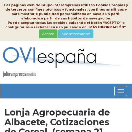
Las páginas web de Grupo Interempresas utilizan Cookies propias y
de terceros con fines técnicos y funcionales, con fines analíticos y
para mostrarle publicidad personalizada en base a un perfil
elaborado a partir de sus hábitos de navegación.
Puede aceptar todas las cookies pulsando el botón “ACEPTO” o
configurarlas o rechazar su uso pulsando en “MÁS INFORMACIÓN”.
Acepto
Más información
Conm
nave
Lonja Agropecuaria de
Albacete, Cotizaciones
de Cereal, (semana 21,