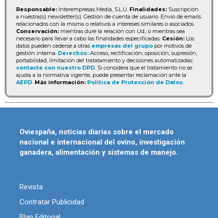
Responsable:
Interempresas Media, S.L.U.
Finalidades:
Suscripción
a nuestra(s) newsletter(s). Gestión de cuenta de usuario. Envío de emails
relacionados con la misma o relativos a intereses similares o asociados.
Conservación:
mientras dure la relación con Ud., o mientras sea
necesario para llevar a cabo las finalidades especificadas.
Cesión:
Los
datos pueden cederse a otras
empresas del grupo
por motivos de
gestión interna.
Derechos:
Acceso, rectificación, oposición, supresión,
portabilidad, limitación del tratatamiento y decisiones automatizadas:
contacte con nuestro DPD
. Si considera que el tratamiento no se
ajusta a la normativa vigente, puede presentar reclamación ante la
AEPD
.
Más información:
Política de Protección de Datos
.
Oviespaña, noticias diarias sobre el mercado
nacional e internacional del ovino, investigación
ganadera, alimentación y sistemas de manejo.
Revista
Contratar Publicidad
Plan Editorial