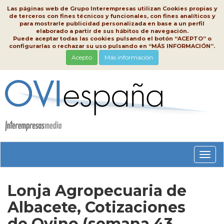
Las páginas web de Grupo Interempresas utilizan Cookies propias y
de terceros con fines técnicos y funcionales, con fines analíticos y
para mostrarle publicidad personalizada en base a un perfil
elaborado a partir de sus hábitos de navegación.
Puede aceptar todas las cookies pulsando el botón “ACEPTO” o
configurarlas o rechazar su uso pulsando en “MÁS INFORMACIÓN”.
Acepto
Más información
Conm
nave
Lonja Agropecuaria de
Albacete, Cotizaciones
de Ovino (semana 43,