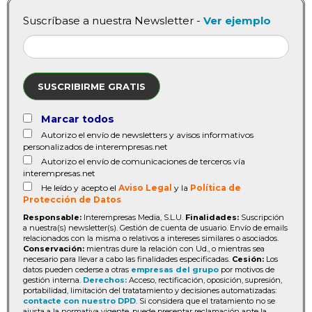
Suscríbase a nuestra Newsletter -
Ver ejemplo
SUSCRIBIRME GRATIS
Marcar todos
Autorizo el envío de newsletters y avisos informativos
personalizados de interempresas.net
Autorizo el envío de comunicaciones de terceros vía
interempresas.net
He leído y acepto el
Aviso Legal
y la
Política de
Protección de Datos
Responsable:
Interempresas Media, S.L.U.
Finalidades:
Suscripción
a nuestra(s) newsletter(s). Gestión de cuenta de usuario. Envío de emails
relacionados con la misma o relativos a intereses similares o asociados.
Conservación:
mientras dure la relación con Ud., o mientras sea
necesario para llevar a cabo las finalidades especificadas.
Cesión:
Los
datos pueden cederse a otras
empresas del grupo
por motivos de
gestión interna.
Derechos:
Acceso, rectificación, oposición, supresión,
portabilidad, limitación del tratatamiento y decisiones automatizadas:
contacte con nuestro DPD
. Si considera que el tratamiento no se
ajusta a la normativa vigente, puede presentar reclamación ante la