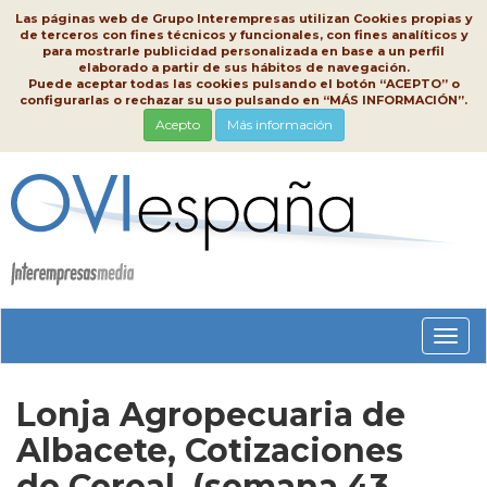
Las páginas web de Grupo Interempresas utilizan Cookies propias y
de terceros con fines técnicos y funcionales, con fines analíticos y
para mostrarle publicidad personalizada en base a un perfil
elaborado a partir de sus hábitos de navegación.
Puede aceptar todas las cookies pulsando el botón “ACEPTO” o
configurarlas o rechazar su uso pulsando en “MÁS INFORMACIÓN”.
Acepto
Más información
Conm
nave
Lonja Agropecuaria de
Albacete, Cotizaciones
de Cereal, (semana 43,