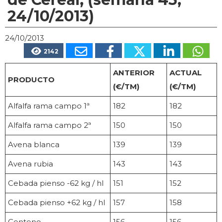
24/10/2013)
24/10/2013
2142
ANTERIOR
ACTUAL
PRODUCTO
(€/TM)
(€/TM)
Alfalfa rama campo 1ª
182
182
Alfalfa rama campo 2ª
150
150
Avena blanca
139
139
Avena rubia
143
143
Cebada pienso -62 kg / hl
151
152
Cebada pienso +62 kg / hl
157
158
Centeno
156
156