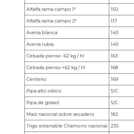
Alfalfa rama campo 1ª
150
Alfalfa rama campo 2ª
117
Avena blanca
140
Avena rubia
140
Cebada pienso -62 kg / hl
163
Cebada pienso +62 kg / hl
168
Centeno
169
Pipa alto oléico
S/C
Pipa de girasol
S/C
Maíz nacional sobre secadero
182
Trigo extensible Chamorro nacional
235