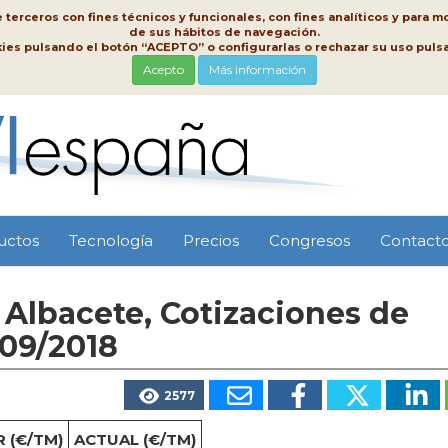
erceros con fines técnicos y funcionales, con fines analíticos y para mo
de sus hábitos de navegación.
kies pulsando el botón “ACEPTO” o configurarlas o rechazar su uso pu
Acepto
Más información
uctos
Tecnología
Precios
Congresos
Contact
Albacete, Cotizaciones de
/09/2018
2577
 (€/TM)
ACTUAL (€/TM)