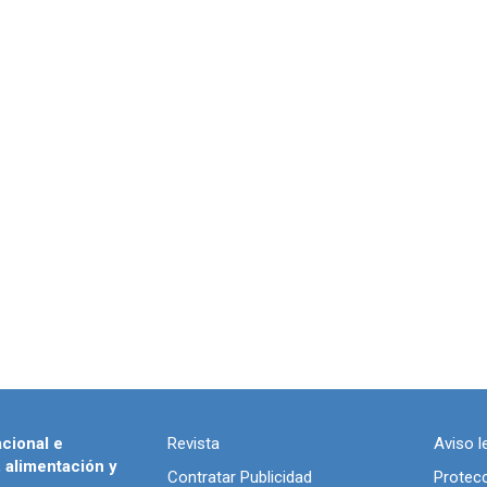
acional e
Revista
Aviso l
, alimentación y
Contratar Publicidad
Protec