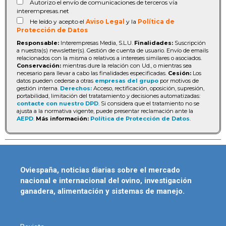
Autorizo el envío de comunicaciones de terceros vía
interempresas.net
He leído y acepto el
Aviso Legal
y la
Política de
Protección de Datos
Responsable:
Interempresas Media, S.L.U.
Finalidades:
Suscripción
a nuestra(s) newsletter(s). Gestión de cuenta de usuario. Envío de emails
relacionados con la misma o relativos a intereses similares o asociados.
Conservación:
mientras dure la relación con Ud., o mientras sea
necesario para llevar a cabo las finalidades especificadas.
Cesión:
Los
datos pueden cederse a otras
empresas del grupo
por motivos de
gestión interna.
Derechos:
Acceso, rectificación, oposición, supresión,
portabilidad, limitación del tratatamiento y decisiones automatizadas:
contacte con nuestro DPD
. Si considera que el tratamiento no se
ajusta a la normativa vigente, puede presentar reclamación ante la
AEPD
.
Más información:
Política de Protección de Datos
.
Oviespaña, noticias diarias sobre el mercado
nacional e internacional del ovino, investigación
ganadera, alimentación y sistemas de manejo.