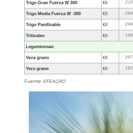
Trigo Gran Fuerza W 300
€/t
215
Trigo Media Fuerza W -300
€/t
204
Trigo Panificable
€/t
200
Triticales
€/t
186
Leguminosas
Veza grano
€/t
207
Yero grano
€/t
182
Fuente:
EFEAGRO