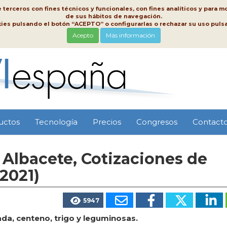
erceros con fines técnicos y funcionales, con fines analíticos y para mo
de sus hábitos de navegación.
kies pulsando el botón “ACEPTO” o configurarlas o rechazar su uso pu
Acepto
Más información
uctos
Tecnología
Precios
Congresos
Contact
Albacete, Cotizaciones de
/2021)
5947
da, centeno, trigo y leguminosas.