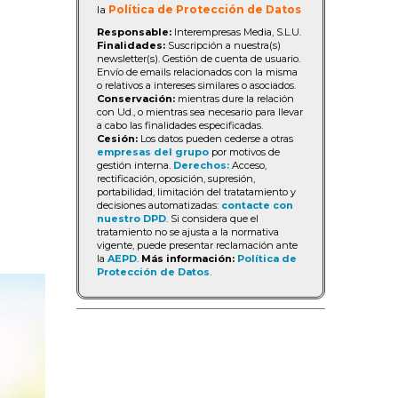
la
Política de Protección de Datos
Responsable:
Interempresas Media, S.L.U.
Finalidades:
Suscripción a nuestra(s)
newsletter(s). Gestión de cuenta de usuario.
Envío de emails relacionados con la misma
o relativos a intereses similares o asociados.
Conservación:
mientras dure la relación
con Ud., o mientras sea necesario para llevar
a cabo las finalidades especificadas.
Cesión:
Los datos pueden cederse a otras
empresas del grupo
por motivos de
gestión interna.
Derechos:
Acceso,
rectificación, oposición, supresión,
portabilidad, limitación del tratatamiento y
decisiones automatizadas:
contacte con
nuestro DPD
. Si considera que el
tratamiento no se ajusta a la normativa
vigente, puede presentar reclamación ante
la
AEPD
.
Más información:
Política de
Protección de Datos
.