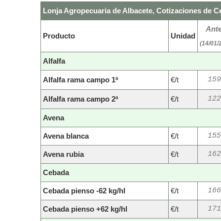
Lonja Agropecuaria de Albacete, Cotizaciones de Ce
Ante
Producto
Unidad
(14/01/
Alfalfa
Alfalfa rama campo 1ª
€/t
159
Alfalfa rama campo 2ª
€/t
122
Avena
Avena blanca
€/t
155
Avena rubia
€/t
162
Cebada
Cebada pienso -62 kg/hl
€/t
166
Cebada pienso +62 kg/hl
€/t
171