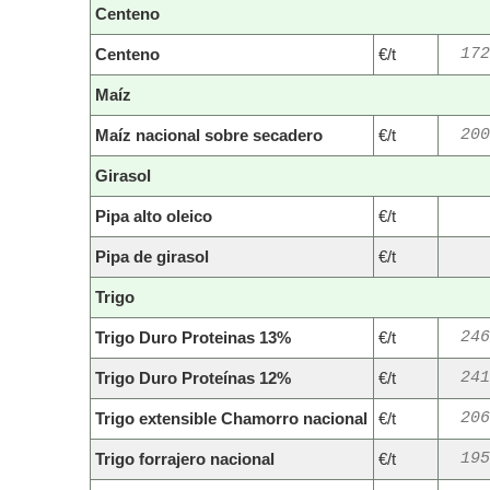
Centeno
Centeno
€/t
172
Maíz
Maíz nacional sobre secadero
€/t
200
Girasol
Pipa alto oleico
€/t
Pipa de girasol
€/t
Trigo
Trigo Duro Proteinas 13%
€/t
246
Trigo Duro Proteínas 12%
€/t
241
Trigo extensible Chamorro nacional
€/t
206
Trigo forrajero nacional
€/t
195