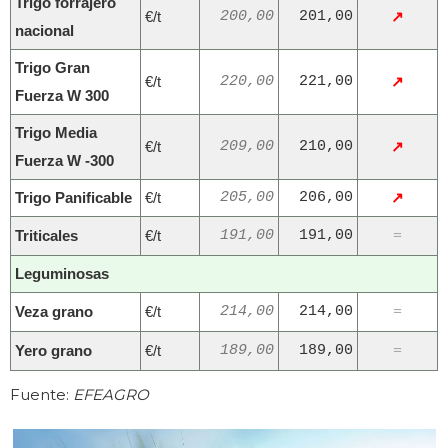
Trigo forrajero
€/t
200,00
201,00
↗
nacional
Trigo Gran
€/t
220,00
221,00
↗
Fuerza W 300
Trigo Media
€/t
209,00
210,00
↗
Fuerza W -300
Trigo Panificable
€/t
205,00
206,00
↗
Triticales
€/t
191,00
191,00
=
Leguminosas
Veza grano
€/t
214,00
214,00
=
Yero grano
€/t
189,00
189,00
=
Fuente:
EFEAGRO