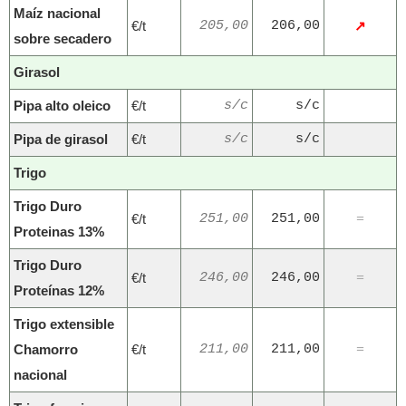
Maíz nacional
€/t
205,00
206,00
↗
sobre secadero
Girasol
Pipa alto oleico
€/t
s/c
s/c
Pipa de girasol
€/t
s/c
s/c
Trigo
Trigo Duro
€/t
251,00
251,00
=
Proteinas 13%
Trigo Duro
€/t
246,00
246,00
=
Proteínas 12%
Trigo extensible
Chamorro
€/t
211,00
211,00
=
nacional