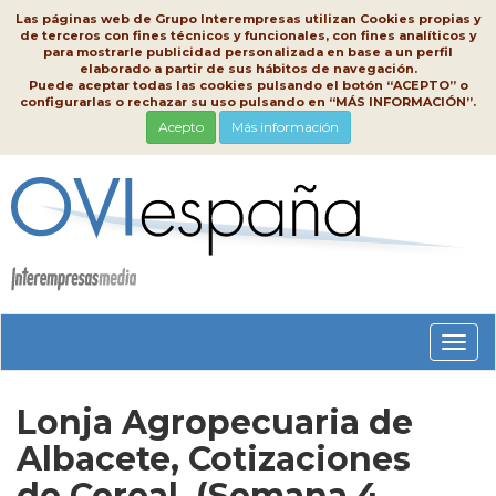
Las páginas web de Grupo Interempresas utilizan Cookies propias y
de terceros con fines técnicos y funcionales, con fines analíticos y
para mostrarle publicidad personalizada en base a un perfil
elaborado a partir de sus hábitos de navegación.
Puede aceptar todas las cookies pulsando el botón “ACEPTO” o
configurarlas o rechazar su uso pulsando en “MÁS INFORMACIÓN”.
Acepto
Más información
Conm
nave
Lonja Agropecuaria de
Albacete, Cotizaciones
de Cereal, (Semana 4,