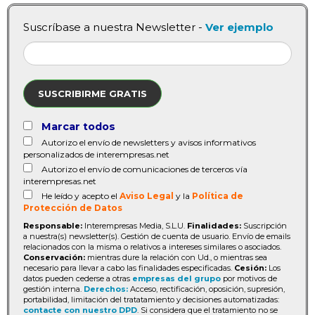
Suscríbase a nuestra Newsletter -
Ver ejemplo
SUSCRIBIRME GRATIS
Marcar todos
Autorizo el envío de newsletters y avisos informativos
personalizados de interempresas.net
Autorizo el envío de comunicaciones de terceros vía
interempresas.net
He leído y acepto el
Aviso Legal
y la
Política de
Protección de Datos
Responsable:
Interempresas Media, S.L.U.
Finalidades:
Suscripción
a nuestra(s) newsletter(s). Gestión de cuenta de usuario. Envío de emails
relacionados con la misma o relativos a intereses similares o asociados.
Conservación:
mientras dure la relación con Ud., o mientras sea
necesario para llevar a cabo las finalidades especificadas.
Cesión:
Los
datos pueden cederse a otras
empresas del grupo
por motivos de
gestión interna.
Derechos:
Acceso, rectificación, oposición, supresión,
portabilidad, limitación del tratatamiento y decisiones automatizadas:
contacte con nuestro DPD
. Si considera que el tratamiento no se