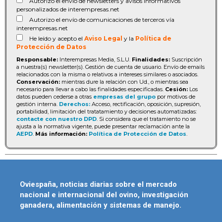
Autorizo el envío de newsletters y avisos informativos
personalizados de interempresas.net
Autorizo el envío de comunicaciones de terceros vía
interempresas.net
He leído y acepto el
Aviso Legal
y la
Política de
Protección de Datos
Responsable:
Interempresas Media, S.L.U.
Finalidades:
Suscripción
a nuestra(s) newsletter(s). Gestión de cuenta de usuario. Envío de emails
relacionados con la misma o relativos a intereses similares o asociados.
Conservación:
mientras dure la relación con Ud., o mientras sea
necesario para llevar a cabo las finalidades especificadas.
Cesión:
Los
datos pueden cederse a otras
empresas del grupo
por motivos de
gestión interna.
Derechos:
Acceso, rectificación, oposición, supresión,
portabilidad, limitación del tratatamiento y decisiones automatizadas:
contacte con nuestro DPD
. Si considera que el tratamiento no se
ajusta a la normativa vigente, puede presentar reclamación ante la
AEPD
.
Más información:
Política de Protección de Datos
.
Oviespaña, noticias diarias sobre el mercado
nacional e internacional del ovino, investigación
ganadera, alimentación y sistemas de manejo.