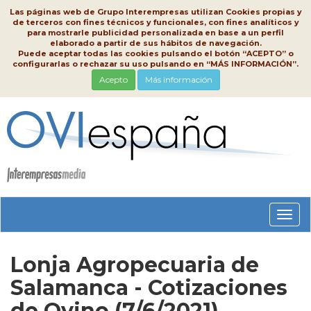
Las páginas web de Grupo Interempresas utilizan Cookies propias y
de terceros con fines técnicos y funcionales, con fines analíticos y
para mostrarle publicidad personalizada en base a un perfil
elaborado a partir de sus hábitos de navegación.
Puede aceptar todas las cookies pulsando el botón “ACEPTO” o
configurarlas o rechazar su uso pulsando en “MÁS INFORMACIÓN”.
Acepto
Más información
Conm
nave
Lonja Agropecuaria de
Salamanca - Cotizaciones
de Ovino (7/6/2021)