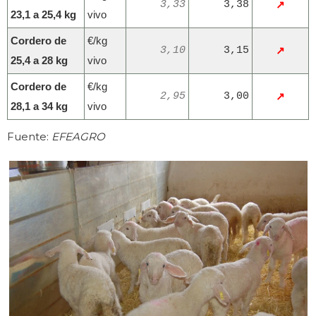
3,33
3,38
↗
23,1 a 25,4 kg
vivo
Cordero de
€/kg
3,10
3,15
↗
25,4 a 28 kg
vivo
Cordero de
€/kg
2,95
3,00
↗
28,1 a 34 kg
vivo
Fuente:
EFEAGRO