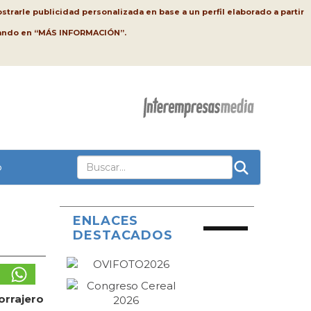
strarle publicidad personalizada en base a un perfil elaborado a partir
lsando en “MÁS INFORMACIÓN”.
o
ENLACES
DESTACADOS
orrajero