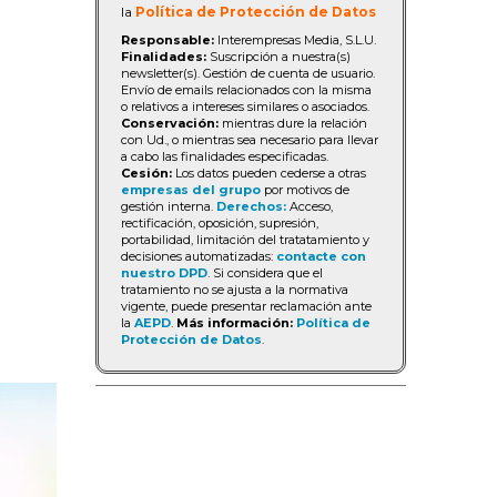
la
Política de Protección de Datos
Responsable:
Interempresas Media, S.L.U.
Finalidades:
Suscripción a nuestra(s)
newsletter(s). Gestión de cuenta de usuario.
Envío de emails relacionados con la misma
o relativos a intereses similares o asociados.
Conservación:
mientras dure la relación
con Ud., o mientras sea necesario para llevar
a cabo las finalidades especificadas.
Cesión:
Los datos pueden cederse a otras
empresas del grupo
por motivos de
gestión interna.
Derechos:
Acceso,
rectificación, oposición, supresión,
portabilidad, limitación del tratatamiento y
decisiones automatizadas:
contacte con
nuestro DPD
. Si considera que el
tratamiento no se ajusta a la normativa
vigente, puede presentar reclamación ante
la
AEPD
.
Más información:
Política de
Protección de Datos
.