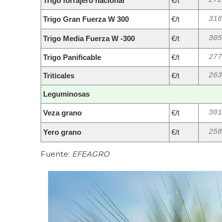
Trigo forrajero nacional
€/t
272
Trigo Gran Fuerza W 300
€/t
316
Trigo Media Fuerza W -300
€/t
305
Trigo Panificable
€/t
277
Triticales
€/t
263
Leguminosas
Veza grano
€/t
301
Yero grano
€/t
258
Fuente:
EFEAGRO