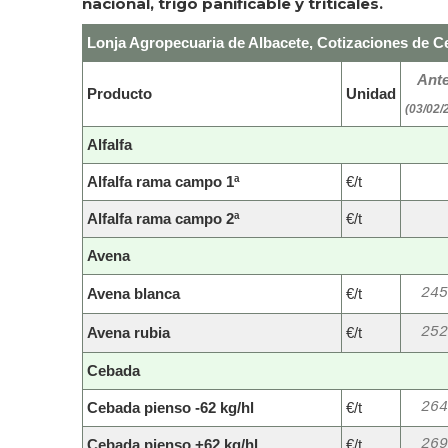
nacional, trigo panificable y triticales.
Lonja Agropecuaria de Albacete, Cotizaciones de Ce
Ante
Producto
Unidad
(03/02/
Alfalfa
Alfalfa rama campo 1ª
€/t
Alfalfa rama campo 2ª
€/t
Avena
Avena blanca
€/t
245
Avena rubia
€/t
252
Cebada
Cebada pienso -62 kg/hl
€/t
264
Cebada pienso +62 kg/hl
€/t
269