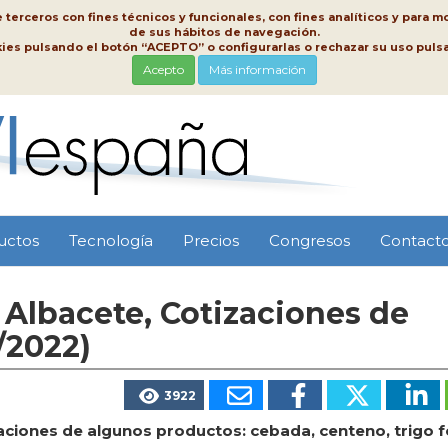
erceros con fines técnicos y funcionales, con fines analíticos y para mo
de sus hábitos de navegación.
kies pulsando el botón “ACEPTO” o configurarlas o rechazar su uso pu
Acepto
Más información
uctos
Tecnología
Precios
Congresos
Contact
Albacete, Cotizaciones de
/2022)
3922
ciones de algunos productos: cebada, centeno, trigo f