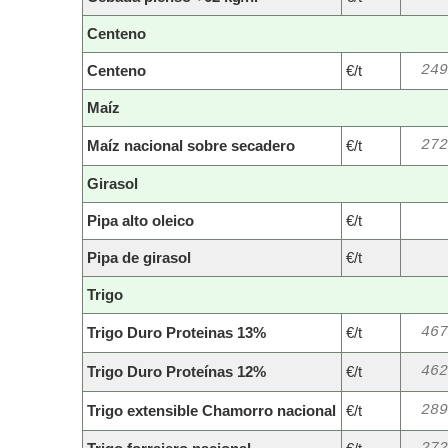
Centeno
Centeno
€/t
249
Maíz
Maíz nacional sobre secadero
€/t
272
Girasol
Pipa alto oleico
€/t
Pipa de girasol
€/t
Trigo
Trigo Duro Proteinas 13%
€/t
467
Trigo Duro Proteínas 12%
€/t
462
Trigo extensible Chamorro nacional
€/t
289