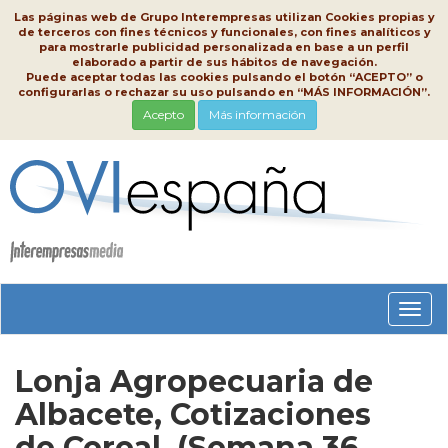
Las páginas web de Grupo Interempresas utilizan Cookies propias y
de terceros con fines técnicos y funcionales, con fines analíticos y
para mostrarle publicidad personalizada en base a un perfil
elaborado a partir de sus hábitos de navegación.
Puede aceptar todas las cookies pulsando el botón “ACEPTO” o
configurarlas o rechazar su uso pulsando en “MÁS INFORMACIÓN”.
Acepto
Más información
Conm
nave
Lonja Agropecuaria de
Albacete, Cotizaciones
de Cereal, (Semana 36,