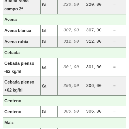
Alfalfa rama
€/t
220,00
220,00
=
campo 2ª
Avena
Avena blanca
€/t
307,00
307,00
=
Avena rubia
€/t
312,00
312,00
=
Cebada
Cebada pienso
€/t
301,00
301,00
=
-62 kg/hl
Cebada pienso
€/t
306,00
306,00
=
+62 kg/hl
Centeno
Centeno
€/t
306,00
306,00
=
Maíz