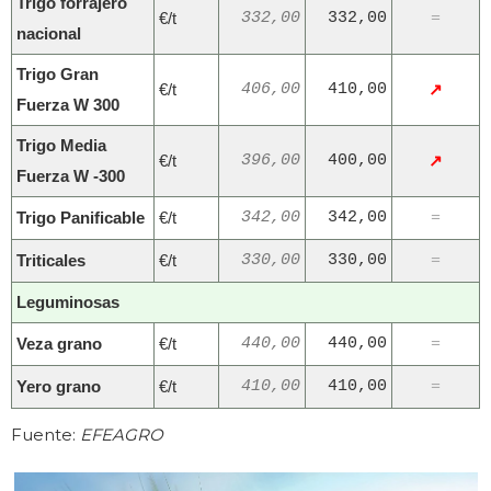
Trigo forrajero
€/t
332,00
332,00
=
nacional
Trigo Gran
€/t
406,00
410,00
↗
Fuerza W 300
Trigo Media
€/t
396,00
400,00
↗
Fuerza W -300
Trigo Panificable
€/t
342,00
342,00
=
Triticales
€/t
330,00
330,00
=
Leguminosas
Veza grano
€/t
440,00
440,00
=
Yero grano
€/t
410,00
410,00
=
Fuente:
EFEAGRO