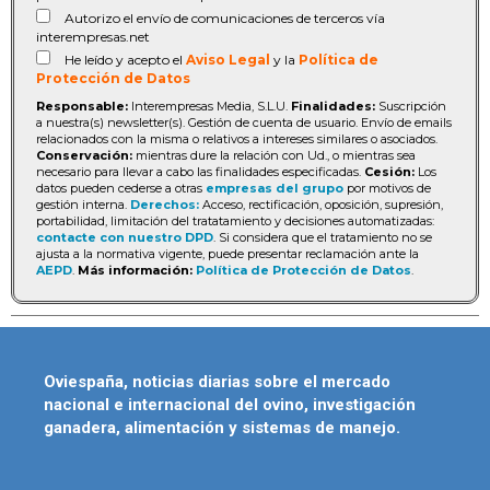
Autorizo el envío de comunicaciones de terceros vía
interempresas.net
He leído y acepto el
Aviso Legal
y la
Política de
Protección de Datos
Responsable:
Interempresas Media, S.L.U.
Finalidades:
Suscripción
a nuestra(s) newsletter(s). Gestión de cuenta de usuario. Envío de emails
relacionados con la misma o relativos a intereses similares o asociados.
Conservación:
mientras dure la relación con Ud., o mientras sea
necesario para llevar a cabo las finalidades especificadas.
Cesión:
Los
datos pueden cederse a otras
empresas del grupo
por motivos de
gestión interna.
Derechos:
Acceso, rectificación, oposición, supresión,
portabilidad, limitación del tratatamiento y decisiones automatizadas:
contacte con nuestro DPD
. Si considera que el tratamiento no se
ajusta a la normativa vigente, puede presentar reclamación ante la
AEPD
.
Más información:
Política de Protección de Datos
.
Oviespaña, noticias diarias sobre el mercado
nacional e internacional del ovino, investigación
ganadera, alimentación y sistemas de manejo.