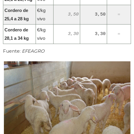
Cordero de
€/kg
3,50
3,50
=
25,4 a 28 kg
vivo
Cordero de
€/kg
3,30
3,30
=
28,1 a 34 kg
vivo
Fuente:
EFEAGRO