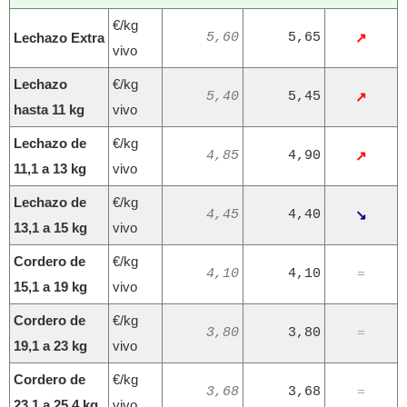
€/kg
Lechazo Extra
5,60
5,65
↗
vivo
Lechazo
€/kg
5,40
5,45
↗
hasta 11 kg
vivo
Lechazo de
€/kg
4,85
4,90
↗
11,1 a 13 kg
vivo
Lechazo de
€/kg
4,45
4,40
↘
13,1 a 15 kg
vivo
Cordero de
€/kg
4,10
4,10
=
15,1 a 19 kg
vivo
Cordero de
€/kg
3,80
3,80
=
19,1 a 23 kg
vivo
Cordero de
€/kg
3,68
3,68
=
23,1 a 25,4 kg
vivo