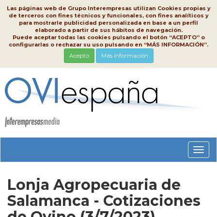
Las páginas web de Grupo Interempresas utilizan Cookies propias y
de terceros con fines técnicos y funcionales, con fines analíticos y
para mostrarle publicidad personalizada en base a un perfil
elaborado a partir de sus hábitos de navegación.
Puede aceptar todas las cookies pulsando el botón “ACEPTO” o
configurarlas o rechazar su uso pulsando en “MÁS INFORMACIÓN”.
Acepto
Más información
Conm
nave
Lonja Agropecuaria de
Salamanca - Cotizaciones
de Ovino (3/7/2023)