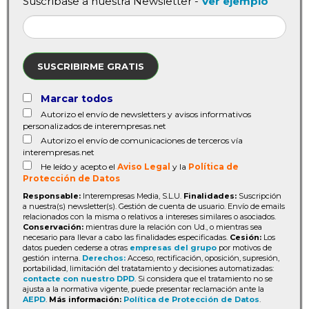
Suscríbase a nuestra Newsletter -
Ver ejemplo
SUSCRIBIRME GRATIS
Marcar todos
Autorizo el envío de newsletters y avisos informativos
personalizados de interempresas.net
Autorizo el envío de comunicaciones de terceros vía
interempresas.net
He leído y acepto el
Aviso Legal
y la
Política de
Protección de Datos
Responsable:
Interempresas Media, S.L.U.
Finalidades:
Suscripción
a nuestra(s) newsletter(s). Gestión de cuenta de usuario. Envío de emails
relacionados con la misma o relativos a intereses similares o asociados.
Conservación:
mientras dure la relación con Ud., o mientras sea
necesario para llevar a cabo las finalidades especificadas.
Cesión:
Los
datos pueden cederse a otras
empresas del grupo
por motivos de
gestión interna.
Derechos:
Acceso, rectificación, oposición, supresión,
portabilidad, limitación del tratatamiento y decisiones automatizadas:
contacte con nuestro DPD
. Si considera que el tratamiento no se
ajusta a la normativa vigente, puede presentar reclamación ante la
AEPD
.
Más información:
Política de Protección de Datos
.