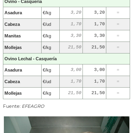
Ovino - Casquería
Asadura
€/kg
3,20
3,20
=
Cabeza
€/ud
1,70
1,70
=
Manitas
€/kg
3,30
3,30
=
Mollejas
€/kg
21,50
21,50
=
Ovino Lechal - Casquería
Asadura
€/kg
3,00
3,00
=
Cabeza
€/ud
1,70
1,70
=
Mollejas
€/kg
21,50
21,50
=
Fuente:
EFEAGRO