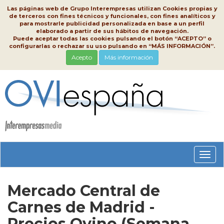
Las páginas web de Grupo Interempresas utilizan Cookies propias y
de terceros con fines técnicos y funcionales, con fines analíticos y
para mostrarle publicidad personalizada en base a un perfil
elaborado a partir de sus hábitos de navegación.
Puede aceptar todas las cookies pulsando el botón “ACEPTO” o
configurarlas o rechazar su uso pulsando en “MÁS INFORMACIÓN”.
Acepto
Más información
Conm
nave
Mercado Central de
Carnes de Madrid -
Precios Ovino (Semana