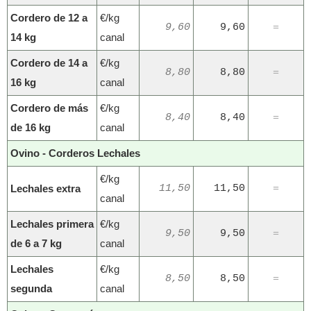
Cordero de 12 a
€/kg
9,60
9,60
=
14 kg
canal
Cordero de 14 a
€/kg
8,80
8,80
=
16 kg
canal
Cordero de más
€/kg
8,40
8,40
=
de 16 kg
canal
Ovino - Corderos Lechales
€/kg
Lechales extra
11,50
11,50
=
canal
Lechales primera
€/kg
9,50
9,50
=
de 6 a 7 kg
canal
Lechales
€/kg
8,50
8,50
=
segunda
canal