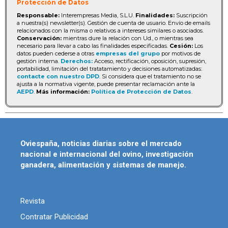
Protección de Datos
Responsable:
Interempresas Media, S.L.U.
Finalidades:
Suscripción
a nuestra(s) newsletter(s). Gestión de cuenta de usuario. Envío de emails
relacionados con la misma o relativos a intereses similares o asociados.
Conservación:
mientras dure la relación con Ud., o mientras sea
necesario para llevar a cabo las finalidades especificadas.
Cesión:
Los
datos pueden cederse a otras
empresas del grupo
por motivos de
gestión interna.
Derechos:
Acceso, rectificación, oposición, supresión,
portabilidad, limitación del tratatamiento y decisiones automatizadas:
contacte con nuestro DPD
. Si considera que el tratamiento no se
ajusta a la normativa vigente, puede presentar reclamación ante la
AEPD
.
Más información:
Política de Protección de Datos
.
Oviespaña, noticias diarias sobre el mercado
nacional e internacional del ovino, investigación
ganadera, alimentación y sistemas de manejo.
Revista
Contratar Publicidad