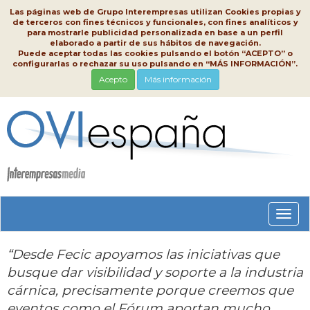
Las páginas web de Grupo Interempresas utilizan Cookies propias y
de terceros con fines técnicos y funcionales, con fines analíticos y
para mostrarle publicidad personalizada en base a un perfil
elaborado a partir de sus hábitos de navegación.
Puede aceptar todas las cookies pulsando el botón “ACEPTO” o
configurarlas o rechazar su uso pulsando en “MÁS INFORMACIÓN”.
Acepto
Más información
Conm
nave
“Desde Fecic apoyamos las iniciativas que
busque dar visibilidad y soporte a la industria
cárnica, precisamente porque creemos que
eventos como el Fórum aportan mucho