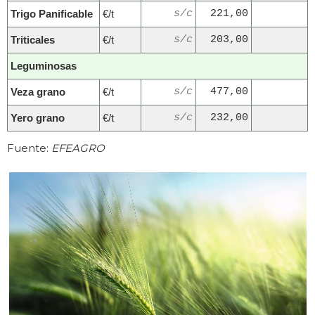
Trigo Panificable
€/t
s/c
221,00
Triticales
€/t
s/c
203,00
Leguminosas
Veza grano
€/t
s/c
477,00
Yero grano
€/t
s/c
232,00
Fuente:
EFEAGRO