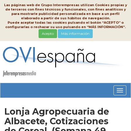
Las páginas web de Grupo Interempresas utilizan Cookies propias y
de terceros con fines técnicos y funcionales, con fines analíticos y
para mostrarle publicidad personalizada en base a un perfil
elaborado a partir de sus hábitos de navegación.
Puede aceptar todas las cookies pulsando el botón “ACEPTO” o
configurarlas o rechazar su uso pulsando en “MÁS INFORMACIÓN”.
Acepto
Más información
Conm
nave
Lonja Agropecuaria de
Albacete, Cotizaciones
de Cereal, (Semana 49,