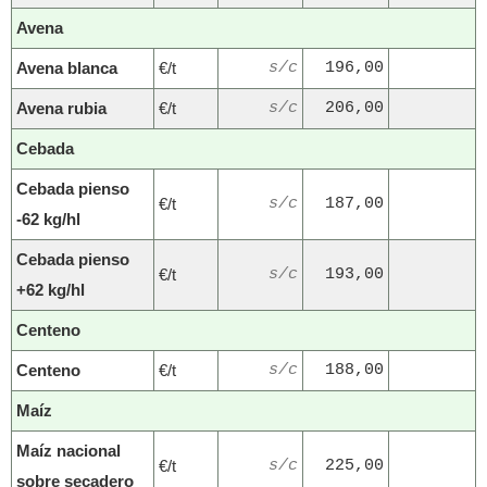
Avena
Avena blanca
€/t
s/c
196,00
Avena rubia
€/t
s/c
206,00
Cebada
Cebada pienso
€/t
s/c
187,00
-62 kg/hl
Cebada pienso
€/t
s/c
193,00
+62 kg/hl
Centeno
Centeno
€/t
s/c
188,00
Maíz
Maíz nacional
€/t
s/c
225,00
sobre secadero