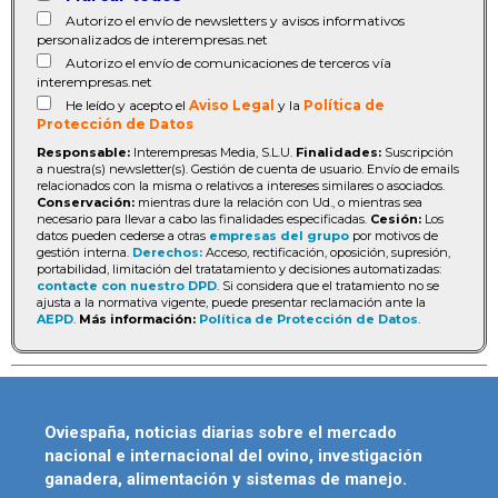
Autorizo el envío de newsletters y avisos informativos
personalizados de interempresas.net
Autorizo el envío de comunicaciones de terceros vía
interempresas.net
He leído y acepto el
Aviso Legal
y la
Política de
Protección de Datos
Responsable:
Interempresas Media, S.L.U.
Finalidades:
Suscripción
a nuestra(s) newsletter(s). Gestión de cuenta de usuario. Envío de emails
relacionados con la misma o relativos a intereses similares o asociados.
Conservación:
mientras dure la relación con Ud., o mientras sea
necesario para llevar a cabo las finalidades especificadas.
Cesión:
Los
datos pueden cederse a otras
empresas del grupo
por motivos de
gestión interna.
Derechos:
Acceso, rectificación, oposición, supresión,
portabilidad, limitación del tratatamiento y decisiones automatizadas:
contacte con nuestro DPD
. Si considera que el tratamiento no se
ajusta a la normativa vigente, puede presentar reclamación ante la
AEPD
.
Más información:
Política de Protección de Datos
.
Oviespaña, noticias diarias sobre el mercado
nacional e internacional del ovino, investigación
ganadera, alimentación y sistemas de manejo.